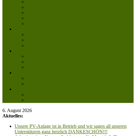
Tierpatenschaft
Pflegestelle werden
Aktiv im Tierheim
Ehrenamtlich engagieren
Mitglied werden
Aktuelles
Aktuelle Infos
Veranstaltungen
Wissenswertes
Freud und Leid
Glückspilze des Jahres
Urlaubsgrüße
Regenbogenbrücke
Lesenswert
Nachdenkliches
Zum Schmunzeln
Kontakt
Kontakt
Anfahrt planen
6. August 2026
Aktuelles:
Unsere PV-Anlage ist in Betrieb und wir sagen all unseren
Unterstützern ganz herzlich DANKESCHÖN!!!