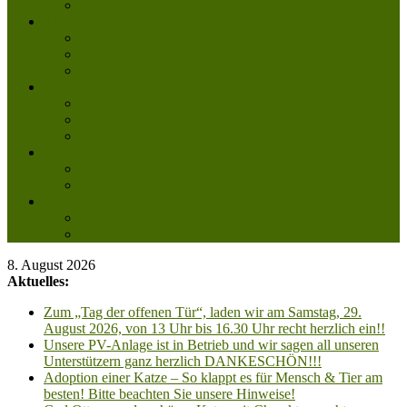
Mitglied werden
Aktuelles
Aktuelle Infos
Veranstaltungen
Wissenswertes
Freud und Leid
Glückspilze des Jahres
Urlaubsgrüße
Regenbogenbrücke
Lesenswert
Nachdenkliches
Zum Schmunzeln
Kontakt
Kontakt
Anfahrt planen
8. August 2026
Aktuelles:
Zum „Tag der offenen Tür“, laden wir am Samstag, 29.
August 2026, von 13 Uhr bis 16.30 Uhr recht herzlich ein!!
Unsere PV-Anlage ist in Betrieb und wir sagen all unseren
Unterstützern ganz herzlich DANKESCHÖN!!!
Adoption einer Katze – So klappt es für Mensch & Tier am
besten! Bitte beachten Sie unsere Hinweise!