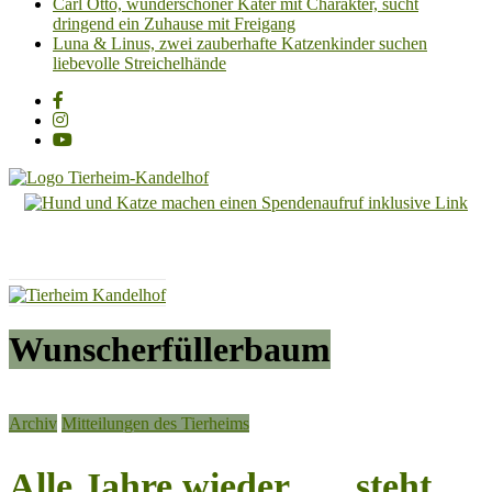
Carl Otto, wunderschöner Kater mit Charakter, sucht
dringend ein Zuhause mit Freigang
Luna & Linus, zwei zauberhafte Katzenkinder suchen
liebevolle Streichelhände
Tierheim
Kandelhof
Hoffnung
für
Tiere
Wunscherfüllerbaum
Archiv
Mitteilungen des Tierheims
Alle Jahre wieder …. steht