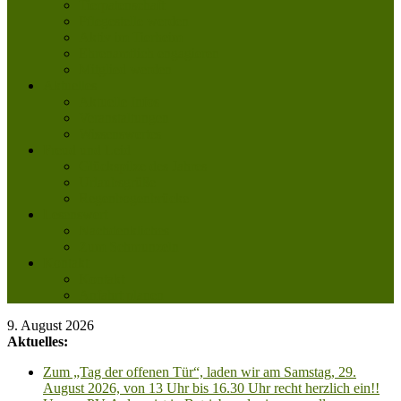
Tierpatenschaft
Pflegestelle werden
Aktiv im Tierheim
Ehrenamtlich engagieren
Mitglied werden
Aktuelles
Aktuelle Infos
Veranstaltungen
Wissenswertes
Freud und Leid
Glückspilze des Jahres
Urlaubsgrüße
Regenbogenbrücke
Lesenswert
Nachdenkliches
Zum Schmunzeln
Kontakt
Kontakt
Anfahrt planen
9. August 2026
Aktuelles:
Zum „Tag der offenen Tür“, laden wir am Samstag, 29.
August 2026, von 13 Uhr bis 16.30 Uhr recht herzlich ein!!