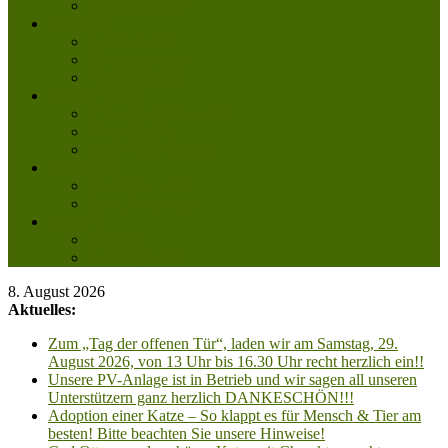
Mitglied werden
Aktuelles
Aktuelle Infos
Veranstaltungen
Wissenswertes
Freud und Leid
Glückspilze des Jahres
Urlaubsgrüße
Regenbogenbrücke
Lesenswert
Nachdenkliches
Zum Schmunzeln
Kontakt
Kontakt
Anfahrt planen
8. August 2026
Aktuelles:
Zum „Tag der offenen Tür“, laden wir am Samstag, 29.
August 2026, von 13 Uhr bis 16.30 Uhr recht herzlich ein!!
Unsere PV-Anlage ist in Betrieb und wir sagen all unseren
Unterstützern ganz herzlich DANKESCHÖN!!!
Adoption einer Katze – So klappt es für Mensch & Tier am
besten! Bitte beachten Sie unsere Hinweise!