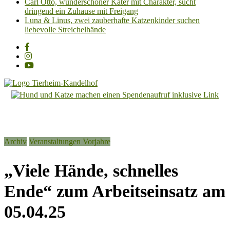
Carl Otto, wunderschöner Kater mit Charakter, sucht
dringend ein Zuhause mit Freigang
Luna & Linus, zwei zauberhafte Katzenkinder suchen
liebevolle Streichelhände
Tierheim
Kandelhof
Hoffnung
Archiv
Veranstaltungen Vorjahre
für
Tiere
„Viele Hände, schnelles
Ende“ zum Arbeitseinsatz am
05.04.25