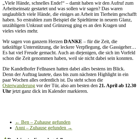
„Viele Hände, schnelles Ende!“ – damit haben wir den Aufruf zum
Arbeitseinsatz gestartet und was sollen wir sagen? Das waren
unglaublich viele Hände, die einiges an Arbeit im Tierheim geschafft
haben. So erstrahlen zum Beispiel die Spieltürme in neuem Glanz,
unzähligem Unkraut und Grünzeug ging es an den Kragen und
vieles vieles mehr.
Wir sagen von ganzem Herzen
DANKE
– für die Zeit, die
tatkräftige Unterstützung, die leckere Verpflegung, die Gassigeher…
Es hat viel Freude gemacht. Auch an diejenigen, die sich im Vorfeld
schon die Zeit genommen haben, weil sie nicht dabei sein konnten.
Die Kandelhofer Fellnasen hatten dabei alles bestens im Blick.
Denn der Auftrag lautete, dass bis zum nächsten Highlight in ein
paar Wochen alles ordentlich ist. Da steht schon die
Osterwanderung
vor der Tür, also am besten den
21. April ab 12.30
Uhr
jetzt ganz dick im Kalender markieren.
←
Ben – Zuhause gefunden
Anni – Zuhause gefunden
→