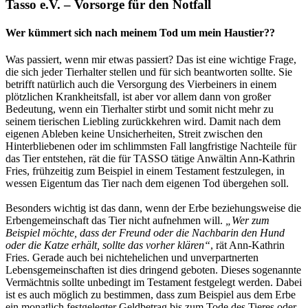
Tasso e.V. – Vorsorge für den Notfall
Wer kümmert sich nach meinem Tod um mein Haustier??
Was passiert, wenn mir etwas passiert? Das ist eine wichtige Frage,
die sich jeder Tierhalter stellen und für sich beantworten sollte. Sie
betrifft natürlich auch die Versorgung des Vierbeiners in einem
plötzlichen Krankheitsfall, ist aber vor allem dann von großer
Bedeutung, wenn ein Tierhalter stirbt und somit nicht mehr zu
seinem tierischen Liebling zurückkehren wird. Damit nach dem
eigenen Ableben keine Unsicherheiten, Streit zwischen den
Hinterbliebenen oder im schlimmsten Fall langfristige Nachteile für
das Tier entstehen, rät die für TASSO tätige Anwältin Ann-Kathrin
Fries, frühzeitig zum Beispiel in einem Testament festzulegen, in
wessen Eigentum das Tier nach dem eigenen Tod übergehen soll.
Besonders wichtig ist das dann, wenn der Erbe beziehungsweise die
Erbengemeinschaft das Tier nicht aufnehmen will.
„Wer zum
Beispiel möchte, dass der Freund oder die Nachbarin den Hund
oder die Katze erhält, sollte das vorher klären“
, rät Ann-Kathrin
Fries. Gerade auch bei nichtehelichen und unverpartnerten
Lebensgemeinschaften ist dies dringend geboten. Dieses sogenannte
Vermächtnis sollte unbedingt im Testament festgelegt werden. Dabei
ist es auch möglich zu bestimmen, dass zum Beispiel aus dem Erbe
ein monatlich festgelegter Geldbetrag bis zum Tode des Tieres oder