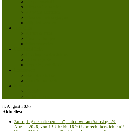
Tierpatenschaft
Pflegestelle werden
Aktiv im Tierheim
Ehrenamtlich engagieren
Mitglied werden
Aktuelles
Aktuelle Infos
Veranstaltungen
Wissenswertes
Freud und Leid
Glückspilze des Jahres
Urlaubsgrüße
Regenbogenbrücke
Lesenswert
Nachdenkliches
Zum Schmunzeln
Kontakt
Kontakt
Anfahrt planen
8. August 2026
Aktuelles:
Zum „Tag der offenen Tür“, laden wir am Samstag, 29.
August 2026, von 13 Uhr bis 16.30 Uhr recht herzlich ein!!