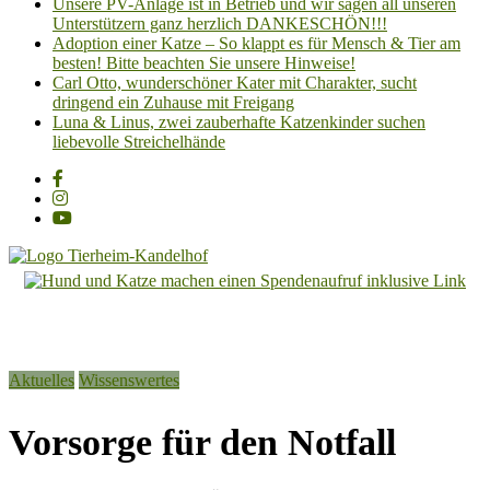
Unsere PV-Anlage ist in Betrieb und wir sagen all unseren
Unterstützern ganz herzlich DANKESCHÖN!!!
Adoption einer Katze – So klappt es für Mensch & Tier am
besten! Bitte beachten Sie unsere Hinweise!
Carl Otto, wunderschöner Kater mit Charakter, sucht
dringend ein Zuhause mit Freigang
Luna & Linus, zwei zauberhafte Katzenkinder suchen
liebevolle Streichelhände
Tierheim
Kandelhof
Hoffnung
Aktuelles
Wissenswertes
für
Tiere
Vorsorge für den Notfall