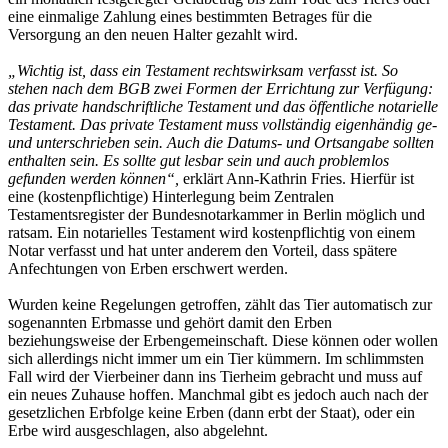
eine einmalige Zahlung eines bestimmten Betrages für die
Versorgung an den neuen Halter gezahlt wird.
„Wichtig ist, dass ein Testament rechtswirksam verfasst ist. So
stehen nach dem BGB zwei Formen der Errichtung zur Verfügung:
das private handschriftliche Testament und das öffentliche notarielle
Testament. Das private Testament muss vollständig eigenhändig ge-
und unterschrieben sein. Auch die Datums- und Ortsangabe sollten
enthalten sein. Es sollte gut lesbar sein und auch problemlos
gefunden werden können“,
erklärt Ann-Kathrin Fries. Hierfür ist
eine (kostenpflichtige) Hinterlegung beim Zentralen
Testamentsregister der Bundesnotarkammer in Berlin möglich und
ratsam. Ein notarielles Testament wird kostenpflichtig von einem
Notar verfasst und hat unter anderem den Vorteil, dass spätere
Anfechtungen von Erben erschwert werden.
Wurden keine Regelungen getroffen, zählt das Tier automatisch zur
sogenannten Erbmasse und gehört damit den Erben
beziehungsweise der Erbengemeinschaft. Diese können oder wollen
sich allerdings nicht immer um ein Tier kümmern. Im schlimmsten
Fall wird der Vierbeiner dann ins Tierheim gebracht und muss auf
ein neues Zuhause hoffen. Manchmal gibt es jedoch auch nach der
gesetzlichen Erbfolge keine Erben (dann erbt der Staat), oder ein
Erbe wird ausgeschlagen, also abgelehnt.