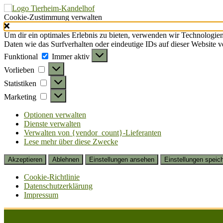
Cookie-Zustimmung verwalten
Um dir ein optimales Erlebnis zu bieten, verwenden wir Technologie
Daten wie das Surfverhalten oder eindeutige IDs auf dieser Website 
Funktional
Funktional
Immer aktiv
Vorlieben
Vorlieben
Statistiken
Statistiken
Marketing
Marketing
Optionen verwalten
Dienste verwalten
Verwalten von {vendor_count}-Lieferanten
Lese mehr über diese Zwecke
Akzeptieren
Ablehnen
Einstellungen ansehen
Einstellungen speic
Cookie-Richtlinie
Datenschutzerklärung
Impressum
Zum
Inhalt