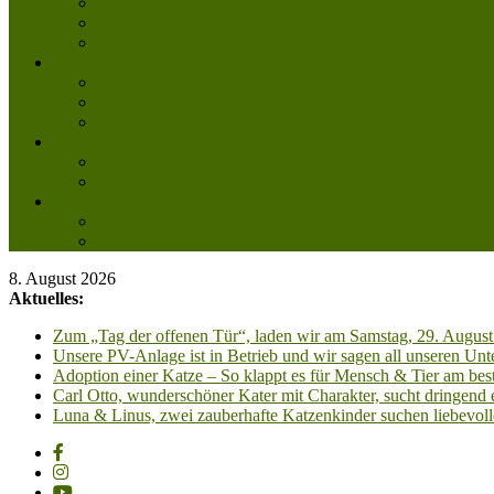
Aktuelle Infos
Veranstaltungen
Wissenswertes
Freud und Leid
Glückspilze des Jahres
Urlaubsgrüße
Regenbogenbrücke
Lesenswert
Nachdenkliches
Zum Schmunzeln
Kontakt
Kontakt
Anfahrt planen
8. August 2026
Aktuelles:
Zum „Tag der offenen Tür“, laden wir am Samstag, 29. August 
Unsere PV-Anlage ist in Betrieb und wir sagen all unseren 
Adoption einer Katze – So klappt es für Mensch & Tier am best
Carl Otto, wunderschöner Kater mit Charakter, sucht dringend
Luna & Linus, zwei zauberhafte Katzenkinder suchen liebevoll