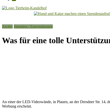
Tierheim
Kandelhof
Archiv
Spenden / Zuwendungen
Hoffnung
für
Was für eine tolle Unterstü
Tiere
An einer der LED-Videowände, in Plauen, an der Dresdner Str. 14, d
Werbung erscheint.