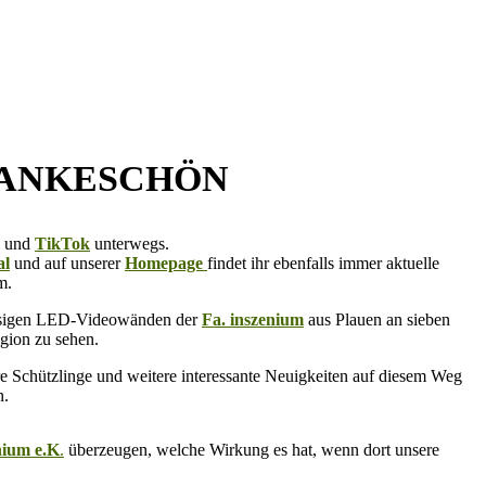
ich DANKESCHÖN
und
TikTok
unterwegs.
al
und auf unserer
Homepage
findet ihr ebenfalls immer aktuelle
m.
riesigen LED-Videowänden der
Fa. inszenium
aus Plauen an sieben
gion zu sehen.
ere Schützlinge und weitere interessante Neuigkeiten auf diesem Weg
n.
nium e.K
.
überzeugen, welche Wirkung es hat, wenn dort unsere