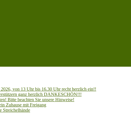
2026, von 13 Uhr bis 16.30 Uhr recht herzlich ein!!
Unterstützern ganz herzlich DANKESCHÖN!!!
en! Bitte beachten Sie unsere Hinweise!
 ein Zuhause mit Freigang
e Streichelhände