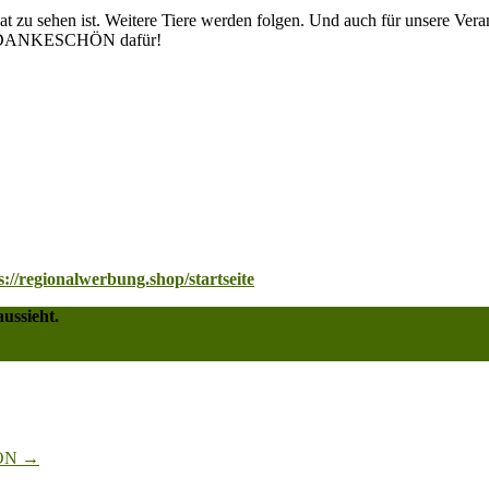
mat zu sehen ist. Weitere Tiere werden folgen. Und auch für unsere Ve
rzen DANKESCHÖN dafür!
s://regionalwerbung.shop/startseite
ussieht.
HÖN
→