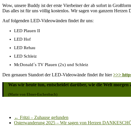
Wow, unsere Buddy ist der erste Vierbeiner der ab sofort in Großfor
Das alles ist für uns völlig kostenlos. Wir sagen von ganzem He
Auf folgenden LED-Videowänden findet ihr uns:
LED Plauen II
LED Hof
LED Rehau
LED Schleiz
McDonald´s TV Plauen (2x) und Schleiz
Den genauen Standort der LED-Videowände findet ihr hier
>>> http
Was wir heute tun, entscheidet darüber, wie die Welt morgen a
(Marie von Ebner-Eschenbach)
←
Fritzi – Zuhause gefunden
Osterwanderung 2025 – Wir sagen von Herzen DANKESC