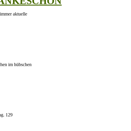
ich DANKESCHÖN
 immer aktuelle
achen im hübschen
ng. 129