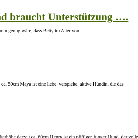
und braucht Unterstützung ….
limm genug wäre, dass Betty im Alter von
ca. 50cm Maya ist eine liebe, verspielte, aktive Hündin, die das
erhöhe derzeit ca. 60cm Henry ist ein pfiffiger, junger Hund, der volle