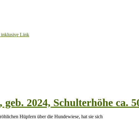
Unterstützern ganz herzlich DANKESCHÖN!!!
en! Bitte beachten Sie unsere Hinweise!
 ein Zuhause mit Freigang
e Streichelhände
e, geb. 2024, Schulterhöhe ca. 
fröhlichen Hüpfern über die Hundewiese, hat sie sich