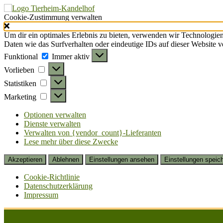
Cookie-Zustimmung verwalten
Um dir ein optimales Erlebnis zu bieten, verwenden wir Technologie
Daten wie das Surfverhalten oder eindeutige IDs auf dieser Website 
Funktional
Funktional
Immer aktiv
Vorlieben
Vorlieben
Statistiken
Statistiken
Marketing
Marketing
Optionen verwalten
Dienste verwalten
Verwalten von {vendor_count}-Lieferanten
Lese mehr über diese Zwecke
Akzeptieren
Ablehnen
Einstellungen ansehen
Einstellungen speic
Cookie-Richtlinie
Datenschutzerklärung
Impressum
Zum
Inhalt