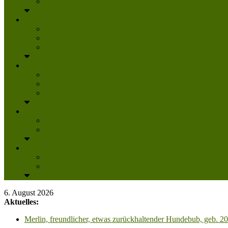
Mitglied werden
Aktuelles
Aktuelle Infos
Veranstaltungen
Wissenswertes
Freud und Leid
Glückspilze des Jahres
Urlaubsgrüße
Regenbogenbrücke
Lesenswert
Nachdenkliches
Zum Schmunzeln
Kontakt
Kontakt
Anfahrt planen
6. August 2026
Aktuelles:
Merlin, freundlicher, etwas zurückhaltender Hundebub, geb. 2