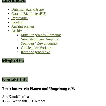
Information
Datenschutzerklärung
Cookie-Richtlinie (EU)
Impressum
Kontakt
Anfahrt planen
Archiv
Mitteilungen des Tierheims
Veranstaltungen Vorjahre
Spenden / Zuwendungen
Glückspilze Vorjahre
Regenbogenbrücke
Mitglied im
Kontakt-Info
Tierschutzverein Plauen und Umgebung e. V.
Am Kandelhof 1a
08538 Weischlitz OT Krebes