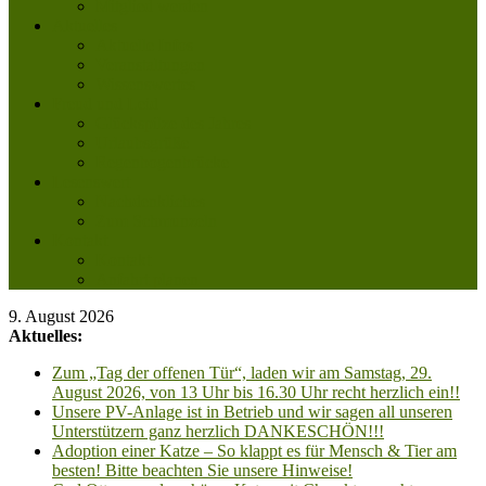
Mitglied werden
Aktuelles
Aktuelle Infos
Veranstaltungen
Wissenswertes
Freud und Leid
Glückspilze des Jahres
Urlaubsgrüße
Regenbogenbrücke
Lesenswert
Nachdenkliches
Zum Schmunzeln
Kontakt
Kontakt
Anfahrt planen
9. August 2026
Aktuelles:
Zum „Tag der offenen Tür“, laden wir am Samstag, 29.
August 2026, von 13 Uhr bis 16.30 Uhr recht herzlich ein!!
Unsere PV-Anlage ist in Betrieb und wir sagen all unseren
Unterstützern ganz herzlich DANKESCHÖN!!!
Adoption einer Katze – So klappt es für Mensch & Tier am
besten! Bitte beachten Sie unsere Hinweise!