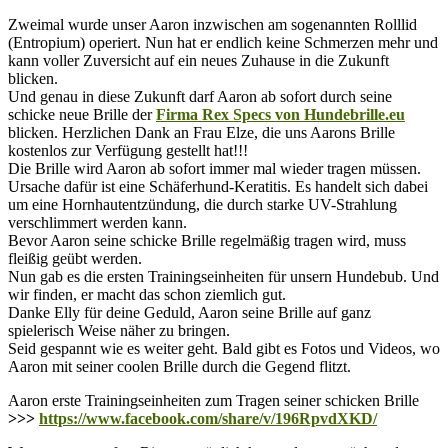
Zweimal wurde unser Aaron inzwischen am sogenannten Rolllid
(Entropium) operiert. Nun hat er endlich keine Schmerzen mehr und
kann voller Zuversicht auf ein neues Zuhause in die Zukunft
blicken.
Und genau in diese Zukunft darf Aaron ab sofort durch seine
schicke neue Brille der
Firma Rex Specs von Hundebrille.eu
blicken. Herzlichen Dank an Frau Elze, die uns Aarons Brille
kostenlos zur Verfügung gestellt hat!!!
Die Brille wird Aaron ab sofort immer mal wieder tragen müssen.
Ursache dafür ist eine Schäferhund-Keratitis. Es handelt sich dabei
um eine Hornhautentzündung, die durch starke UV-Strahlung
verschlimmert werden kann.
Bevor Aaron seine schicke Brille regelmäßig tragen wird, muss
fleißig geübt werden.
Nun gab es die ersten Trainingseinheiten für unsern Hundebub. Und
wir finden, er macht das schon ziemlich gut.
Danke Elly für deine Geduld, Aaron seine Brille auf ganz
spielerisch Weise näher zu bringen.
Seid gespannt wie es weiter geht. Bald gibt es Fotos und Videos, wo
Aaron mit seiner coolen Brille durch die Gegend flitzt.
Aaron erste Trainingseinheiten zum Tragen seiner schicken Brille
>>>
https://www.facebook.com/share/v/196RpvdXKD/