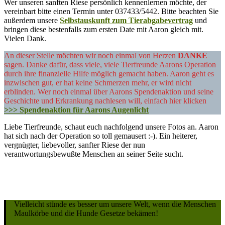
Wer unseren sanften Riese persönlich kennenlernen möchte, der
vereinbart bitte einen Termin unter 037433/5442. Bitte beachten Sie
außerdem unsere
Selbstauskunft zum Tierabgabevertrag
und
bringen diese bestenfalls zum ersten Date mit Aaron gleich mit.
Vielen Dank.
An dieser Stelle möchten wir noch einmal von Herzen
DANKE
sagen. Danke dafür, dass viele, viele Tierfreunde Aarons Operation
durch ihre finanzielle Hilfe möglich gemacht haben. Aaron geht es
inzwischen gut, er hat keine Schmerzen mehr, er wird nicht
erblinden. Wer noch einmal über Aarons Spendenaktion und seine
Geschichte und Erkrankung nachlesen will, einfach hier klicken
>>> Spendenaktion für Aarons Augenlicht
Liebe Tierfreunde, schaut euch nachfolgend unsere Fotos an. Aaron
hat sich nach der Operation so toll gemausert :-). Ein heiterer,
vergnügter, liebevoller, sanfter Riese der nun
verantwortungsbewußte Menschen an seiner Seite sucht.
Vielleicht stünde es besser um unsere Welt, wenn die Menschen
Maulkörbe und die Hunde Gesetze bekämen!