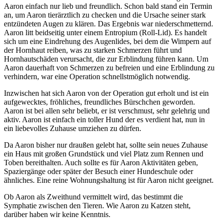
Aaron einfach nur lieb und freundlich. Schon bald stand ein Termin
an, um Aaron tierärztlich zu checken und die Ursache seiner stark
entzündeten Augen zu klären. Das Ergebnis war niederschmetternd.
Aaron litt beidseitig unter einem Entropium (Roll-Lid). Es handelt
sich um eine Eindrehung des Augenlides, bei dem die Wimpern auf
der Hornhaut reiben, was zu starken Schmerzen führt und
Hornhautschäden verursacht, die zur Erblindung führen kann. Um
Aaron dauerhaft von Schmerzen zu befreien und eine Erblindung zu
verhindern, war eine Operation schnellstmöglich notwendig.
Inzwischen hat sich Aaron von der Operation gut erholt und ist ein
aufgewecktes, fröhliches, freundliches Bürschchen geworden.
Aaron ist bei allen sehr beliebt, er ist verschmust, sehr gelehrig und
aktiv. Aaron ist einfach ein toller Hund der es verdient hat, nun in
ein liebevolles Zuhause umziehen zu dürfen.
Da Aaron bisher nur draußen gelebt hat, sollte sein neues Zuhause
ein Haus mit großen Grundstück und viel Platz zum Rennen und
Toben bereithalten. Auch sollte es für Aaron Aktivitäten geben,
Spaziergänge oder später der Besuch einer Hundeschule oder
ähnliches. Eine reine Wohnungshaltung ist für Aaron nicht geeignet.
Ob Aaron als Zweithund vermittelt wird, das bestimmt die
Symphatie zwischen den Tieren. Wie Aaron zu Katzen steht,
darüber haben wir keine Kenntnis.