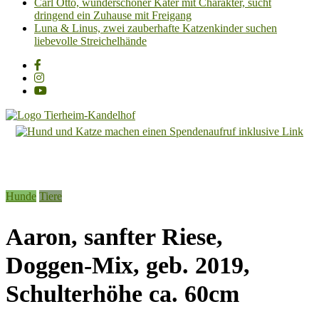
Carl Otto, wunderschöner Kater mit Charakter, sucht
dringend ein Zuhause mit Freigang
Luna & Linus, zwei zauberhafte Katzenkinder suchen
liebevolle Streichelhände
Tierheim
Kandelhof
Hoffnung
Hunde
Tiere
für
Tiere
Aaron, sanfter Riese,
Doggen-Mix, geb. 2019,
Schulterhöhe ca. 60cm