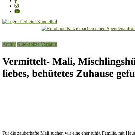
Tierheim
Kandelhof
Archiv
Glückspilze Vorjahre
Hoffnung
für
Vermittelt- Mali, Mischlingsh
Tiere
liebes, behütetes Zuhause gef
Für die zauberhafte Mali suchen wir eine eher ruhig Familie, mit Hau