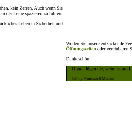
iehen, kein Zerren. Auch wenn Sie
i an der Leine spazieren zu führen.
glückliches Leben in Sicherheit und
Wollen Sie unsere entzückende Fee
Öffnungszeiten
oder vereinbaren 
Dankeschön.
Hunde lügen nie, wenn es um Li
Jeffrey Moussaieff Masson