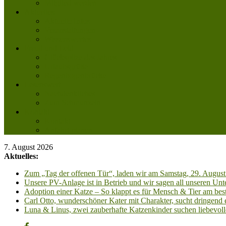
Mitglied werden
Aktuelles
Aktuelle Infos
Veranstaltungen
Wissenswertes
Freud und Leid
Glückspilze des Jahres
Urlaubsgrüße
Regenbogenbrücke
Lesenswert
Nachdenkliches
Zum Schmunzeln
Kontakt
Kontakt
Anfahrt planen
7. August 2026
Aktuelles:
Zum „Tag der offenen Tür“, laden wir am Samstag, 29. August 
Unsere PV-Anlage ist in Betrieb und wir sagen all unseren 
Adoption einer Katze – So klappt es für Mensch & Tier am best
Carl Otto, wunderschöner Kater mit Charakter, sucht dringend
Luna & Linus, zwei zauberhafte Katzenkinder suchen liebevoll