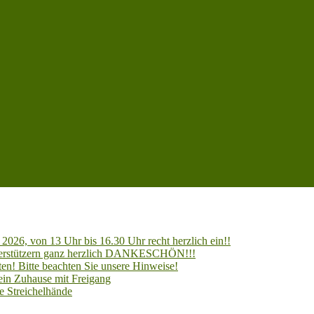
2026, von 13 Uhr bis 16.30 Uhr recht herzlich ein!!
Unterstützern ganz herzlich DANKESCHÖN!!!
en! Bitte beachten Sie unsere Hinweise!
 ein Zuhause mit Freigang
e Streichelhände