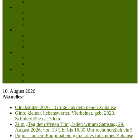
Mitglied werden
Aktuelles
Aktuelle Infos
Veranstaltungen
Wissenswertes
Freud und Leid
Glückspilze des Jahres
Urlaubsgrüße
Regenbogenbrücke
Lesenswert
Nachdenkliches
Zum Schmunzeln
Kontakt
Kontakt
Anfahrt planen
10. August 2026
Aktuelles:
Glückspilze 2026 – Grüße aus dem neuen Zuhause
Gino, kleiner, liebenswerter, Vierbeiner, geb, 2023,
Schulterhöhe ca. 30cm
Zum „Tag der offenen Tür“, laden wir am Samstag, 29.
August 2026, von 13 Uhr bis 16.30 Uhr recht herzlich ein!!
Püppi – unsere Püppi hat ein ganz tolles für-immer-Zuhause