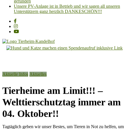
gefunden
Unsere PV-Anlage ist in Betrieb und wir sagen all unseren
Unterstützern ganz herzlich DANKESCHÖN!!!
Tierheim
Kandelhof
Hoffnung
Aktuelle Infos
Aktuelles
für
Tiere
Tierheime am Limit!!! –
Welttierschutztag immer am
04. Oktober!!
Tagtäglich geben wir unser Bestes, um Tieren in Not zu helfen, um