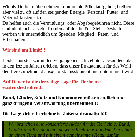
Wir als Tierheim übernehmen kommunale Pflichtaufgaben, bleiben
aber viel zu oft auf den steigenden Energie- Personal- Futter- und
Veterinärkosten sitzen.
Da helfen auch die Vermittlungs- oder Abgabegebühren nicht. Diese
sind nicht mehr als ein Tropfen auf den heißen Stein. Deshalb
werben wir unermüdlich um Spenden, Mitglied-, Paten- und
Erbschaften.
Wir sind am Limit!!!
Leider mussten wir in den vergangenen Jahrzehnten, besonders aber
in den letzten Jahren erleben, dass unser Engagement für das Wohl
der Tiere zunehmend ausgenutzt, missbraucht und unterminiert wird.
Auf Dauer ist die derzeitige Lage für Tierheime
existenzbedrohend.
Bund, Länder, Städte und Kommunen müssen endlich und
ganz dringend Verantwortung übernehmen!!!
Die Lage vieler Tierheime ist äußerst dramatisch!!!
Wir brauchen eine konzertierte Aktion für die Tierheime: Bund,
Länder und Kommunen müssen schnellstens mit dem Tierschutz
an einen Tisch und mit einem gemeinsamen Rettungsplan