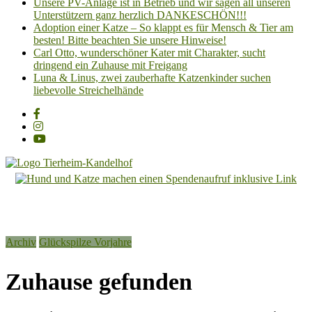
Unsere PV-Anlage ist in Betrieb und wir sagen all unseren
Unterstützern ganz herzlich DANKESCHÖN!!!
Adoption einer Katze – So klappt es für Mensch & Tier am
besten! Bitte beachten Sie unsere Hinweise!
Carl Otto, wunderschöner Kater mit Charakter, sucht
dringend ein Zuhause mit Freigang
Luna & Linus, zwei zauberhafte Katzenkinder suchen
liebevolle Streichelhände
Tierheim
Kandelhof
Hoffnung
Archiv
Glückspilze Vorjahre
für
Tiere
Zuhause gefunden