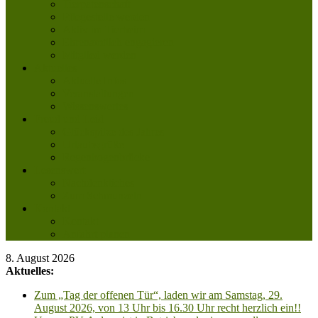
Tierpatenschaft
Pflegestelle werden
Aktiv im Tierheim
Ehrenamtlich engagieren
Mitglied werden
Aktuelles
Aktuelle Infos
Veranstaltungen
Wissenswertes
Freud und Leid
Glückspilze des Jahres
Urlaubsgrüße
Regenbogenbrücke
Lesenswert
Nachdenkliches
Zum Schmunzeln
Kontakt
Kontakt
Anfahrt planen
8. August 2026
Aktuelles:
Zum „Tag der offenen Tür“, laden wir am Samstag, 29.
August 2026, von 13 Uhr bis 16.30 Uhr recht herzlich ein!!