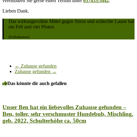
vereinbaren Sie gerne einen Termin unter
037433/5442
.
Lieben Dank.
Das wirkungsvollste Mittel gegen Stress und schlechte Laune hat
ein Fell und vier Pfoten.
(Unbekannt)
←
Zuhause gefunden
Zuhause gefunden
→
Das könnte dir auch gefallen
Unser Ben hat ein liebevolles Zuhause gefunden –
Ben, toller, sehr verschmuster Hundebub, Mischling,
geb. 2022, Schulterhöhe ca. 50cm