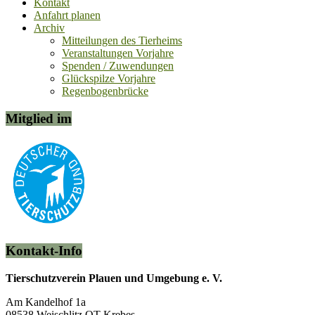
Kontakt
Anfahrt planen
Archiv
Mitteilungen des Tierheims
Veranstaltungen Vorjahre
Spenden / Zuwendungen
Glückspilze Vorjahre
Regenbogenbrücke
Mitglied im
Kontakt-Info
Tierschutzverein Plauen und Umgebung e. V.
Am Kandelhof 1a
08538 Weischlitz OT Krebes