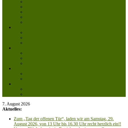
Tierpatenschaft
Pflegestelle werden
Aktiv im Tierheim
Ehrenamtlich engagieren
Mitglied werden
Aktuelles
Aktuelle Infos
Veranstaltungen
Wissenswertes
Freud und Leid
Glückspilze des Jahres
Urlaubsgrüße
Regenbogenbrücke
Lesenswert
Nachdenkliches
Zum Schmunzeln
Kontakt
Kontakt
Anfahrt planen
7. August 2026
Aktuelles:
Zum „Tag der offenen Tür“, laden wir am Samstag, 29.
August 2026, von 13 Uhr bis 16.30 Uhr recht herzlich ein!!