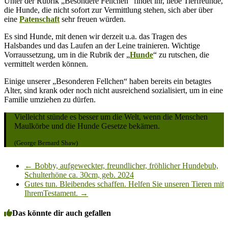
Unter der Rubrik „Besondere Fellchen“ findet ihr, liebe Tierfreunde,
die Hunde, die nicht sofort zur Vermittlung stehen, sich aber über
eine
Patenschaft
sehr freuen würden.
Es sind Hunde, mit denen wir derzeit u.a. das Tragen des
Halsbandes und das Laufen an der Leine trainieren. Wichtige
Vorraussetzung, um in die Rubrik der „
Hunde
“ zu rutschen, die
vermittelt werden können.
Einige unserer „Besonderen Fellchen“ haben bereits ein betagtes
Alter, sind krank oder noch nicht ausreichend sozialisiert, um in eine
Familie umziehen zu dürfen.
Vielleicht stünde es besser um die Welt, wenn die Menschen
Maulkörbe und die Hunde Gesetze bekämen.
(George Bernard Shaw)
←
Bobby, aufgeweckter, freundlicher, fröhlicher Hundebub,
Schulterhöne ca. 30cm, geb. 2024
Gutes tun. Bleibendes schaffen. Helfen Sie unseren Tieren mit
IhremTestament.
→
Das könnte dir auch gefallen