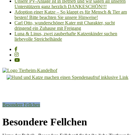
Unsere PV-Anlage ist in Betrieb und wir sagen all unseren
Unterstützern ganz herzlich DANKESCHÖN!!!
Adoption einer Katze – So klappt es für Mensch & Tier am
besten! Bitte beachten Sie unsere Hinweise!
Carl Otto, wunderschöner Kater mit Charakter, sucht
dringend ein Zuhause mit Freigang
Luna & Linus, zwei zauberhafte Katzenkinder suchen
liebevolle Streichelhände
Tierheim
Kandelhof
Hoffnung
Besondere Fellchen
für
Tiere
Besondere Fellchen