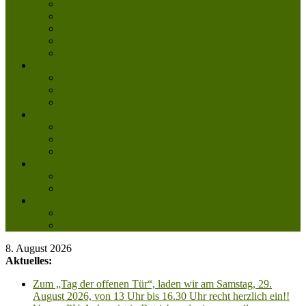
Tierpatenschaft
Pflegestelle werden
Aktiv im Tierheim
Ehrenamtlich engagieren
Mitglied werden
Aktuelles
Aktuelle Infos
Veranstaltungen
Wissenswertes
Freud und Leid
Glückspilze des Jahres
Urlaubsgrüße
Regenbogenbrücke
Lesenswert
Nachdenkliches
Zum Schmunzeln
Kontakt
Kontakt
Anfahrt planen
8. August 2026
Aktuelles:
Zum „Tag der offenen Tür“, laden wir am Samstag, 29.
August 2026, von 13 Uhr bis 16.30 Uhr recht herzlich ein!!