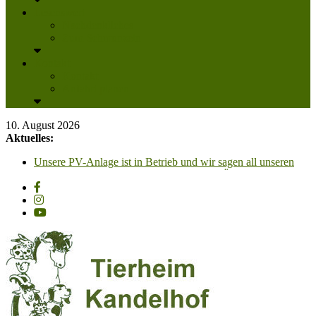
Lesenswert
Nachdenkliches
Zum Schmunzeln
Kontakt
Kontakt
Anfahrt planen
10. August 2026
Aktuelles:
Unsere PV-Anlage ist in Betrieb und wir sagen all unseren
Unterstützern ganz herzlich DANKESCHÖN!!!
Glückspilze 2026 – Grüße aus dem neuen Zuhause
Gino, kleiner, liebenswerter, Vierbeiner, geb, 2023,
Schulterhöhe ca. 30cm
Zum „Tag der offenen Tür“, laden wir am Samstag, 29.
August 2026, von 13 Uhr bis 16.30 Uhr recht herzlich ein!!
Püppi – unsere Püppi hat ein ganz tolles für-immer-Zuhause
gefunden