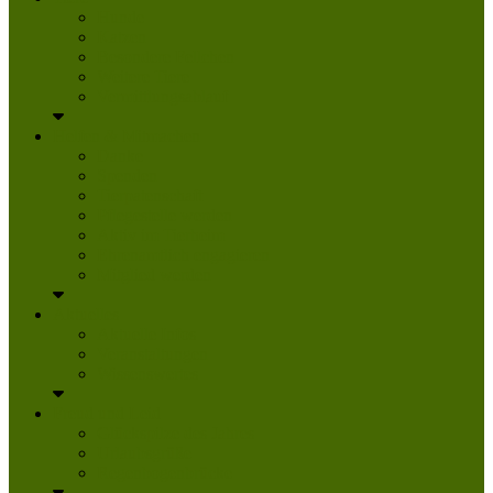
Hunde
Katzen
Besondere Fellchen
Weitere Tiere
Vermittlungsablauf
Helfen & Mitmachen
Danke
Spenden
Tierpatenschaft
Pflegestelle werden
Aktiv im Tierheim
Ehrenamtlich engagieren
Mitglied werden
Aktuelles
Aktuelle Infos
Veranstaltungen
Wissenswertes
Freud und Leid
Glückspilze des Jahres
Urlaubsgrüße
Regenbogenbrücke