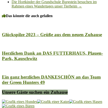
Die Hortkinder der Grundschule Burgstein besuchen im
Rahmen eines Wandertages unser Tierheim
→
Das könnte dir auch gefallen
Glückspilze 2023 – Grüße aus dem neuen Zuhause
Herzlichen Dank an DAS FUTTERHAUS, Plauen-
Park, Kauschwitz
Ein ganz herzliches DANKESCHÖN an das Team
der Green Hunters 49
Unsere Gäste suchen ein Zuhause