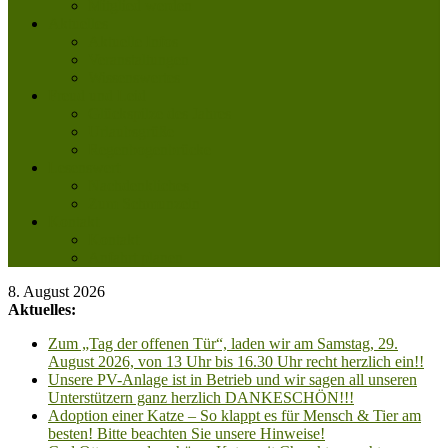
Mitglied werden
Aktuelles
Aktuelle Infos
Veranstaltungen
Wissenswertes
Freud und Leid
Glückspilze des Jahres
Urlaubsgrüße
Regenbogenbrücke
Lesenswert
Nachdenkliches
Zum Schmunzeln
Kontakt
Kontakt
Anfahrt planen
8. August 2026
Aktuelles:
Zum „Tag der offenen Tür“, laden wir am Samstag, 29.
August 2026, von 13 Uhr bis 16.30 Uhr recht herzlich ein!!
Unsere PV-Anlage ist in Betrieb und wir sagen all unseren
Unterstützern ganz herzlich DANKESCHÖN!!!
Adoption einer Katze – So klappt es für Mensch & Tier am
besten! Bitte beachten Sie unsere Hinweise!