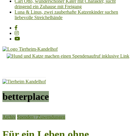
Carl Otto, wunderschöner Kater mit Charakter, sucht
dringend ein Zuhause mit Freigang
Luna & Linus, zwei zauberhafte Katzenkinder suchen
liebevolle Streichelhände
Tierheim
Kandelhof
Hoffnung
für
Tiere
betterplace
Archiv
Spenden / Zuwendungen
Für ein Leben ohne