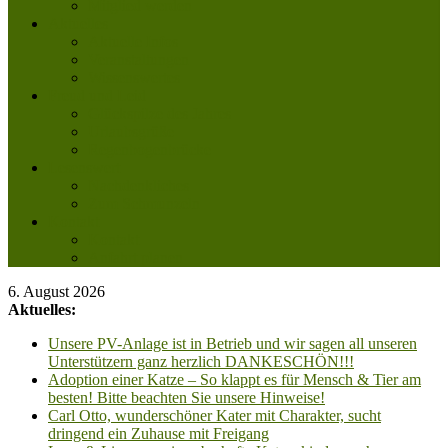
Mitglied werden
Aktuelles
Aktuelle Infos
Veranstaltungen
Wissenswertes
Freud und Leid
Glückspilze des Jahres
Urlaubsgrüße
Regenbogenbrücke
Lesenswert
Nachdenkliches
Zum Schmunzeln
Kontakt
Kontakt
Anfahrt planen
6. August 2026
Aktuelles:
Unsere PV-Anlage ist in Betrieb und wir sagen all unseren
Unterstützern ganz herzlich DANKESCHÖN!!!
Adoption einer Katze – So klappt es für Mensch & Tier am
besten! Bitte beachten Sie unsere Hinweise!
Carl Otto, wunderschöner Kater mit Charakter, sucht
dringend ein Zuhause mit Freigang