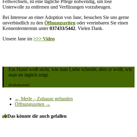
Fellwechsels, ist eine tägliche Pflege notwendig, um lose
Unterwolle zu entfernen und Verfilzungen vorzubeugen.
Bei Interesse an einer Adoption von Jane, besuchen Sie uns gerne
unverbindlich zu den
Öffnungszeiten
oder vereinbaren Sie einen
Kennenlerntermin unter
037433/5442
. Vielen Dank.
Unsere Jane im
>>> Video
Ein Hund weiß nicht, wie man Liebe schreibt, aber er weiß, wie
man sie täglich zeigt.
(Unbekannt)
←
Merle – Zuhause gefunden
Öffnungszeiten
→
Das könnte dir auch gefallen