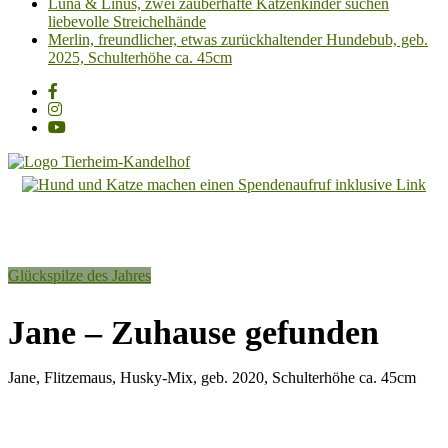
Luna & Linus, zwei zauberhafte Katzenkinder suchen
liebevolle Streichelhände
Merlin, freundlicher, etwas zurückhaltender Hundebub, geb.
2025, Schulterhöhe ca. 45cm
Tierheim
Kandelhof
Hoffnung
Glückspilze des Jahres
für
Tiere
Jane – Zuhause gefunden
Jane, Flitzemaus, Husky-Mix, geb. 2020, Schulterhöhe ca. 45cm