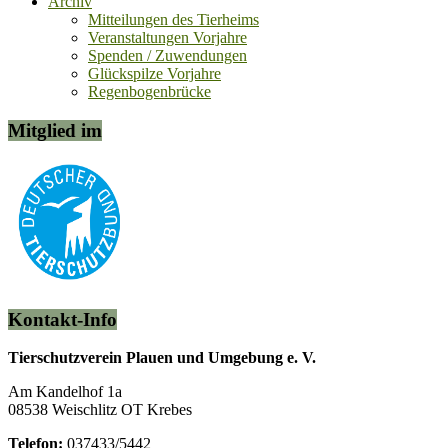
Archiv
Mitteilungen des Tierheims
Veranstaltungen Vorjahre
Spenden / Zuwendungen
Glückspilze Vorjahre
Regenbogenbrücke
Mitglied im
Kontakt-Info
Tierschutzverein Plauen und Umgebung e. V.
Am Kandelhof 1a
08538 Weischlitz OT Krebes
Telefon:
037433/5442