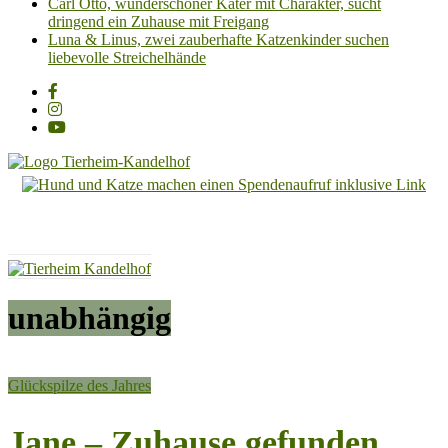
Carl Otto, wunderschöner Kater mit Charakter, sucht
dringend ein Zuhause mit Freigang
Luna & Linus, zwei zauberhafte Katzenkinder suchen
liebevolle Streichelhände
Tierheim
Kandelhof
Hoffnung
für
Tiere
unabhängig
Glückspilze des Jahres
Jane – Zuhause gefunden