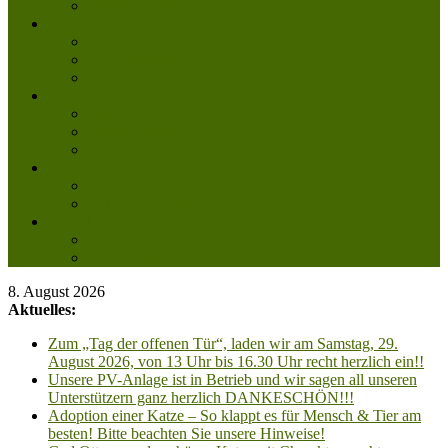
Mitglied werden
Aktuelles
Aktuelle Infos
Veranstaltungen
Wissenswertes
Freud und Leid
Glückspilze des Jahres
Urlaubsgrüße
Regenbogenbrücke
Lesenswert
Nachdenkliches
Zum Schmunzeln
Kontakt
Kontakt
Anfahrt planen
8. August 2026
Aktuelles:
Zum „Tag der offenen Tür“, laden wir am Samstag, 29.
August 2026, von 13 Uhr bis 16.30 Uhr recht herzlich ein!!
Unsere PV-Anlage ist in Betrieb und wir sagen all unseren
Unterstützern ganz herzlich DANKESCHÖN!!!
Adoption einer Katze – So klappt es für Mensch & Tier am
besten! Bitte beachten Sie unsere Hinweise!