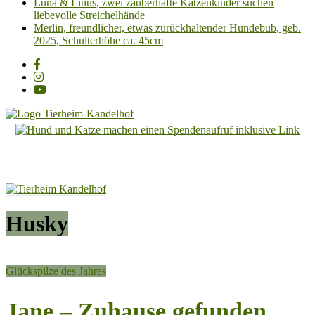
Luna & Linus, zwei zauberhafte Katzenkinder suchen
liebevolle Streichelhände
Merlin, freundlicher, etwas zurückhaltender Hundebub, geb.
2025, Schulterhöhe ca. 45cm
Tierheim
Kandelhof
Hoffnung
für
Tiere
Husky
Glückspilze des Jahres
Jane – Zuhause gefunden