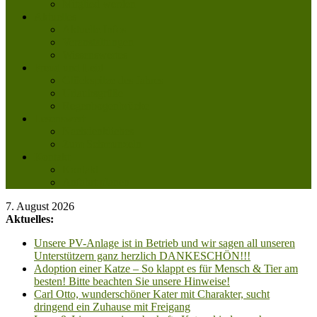
Mitglied werden
Aktuelles
Aktuelle Infos
Veranstaltungen
Wissenswertes
Freud und Leid
Glückspilze des Jahres
Urlaubsgrüße
Regenbogenbrücke
Lesenswert
Nachdenkliches
Zum Schmunzeln
Kontakt
Kontakt
Anfahrt planen
7. August 2026
Aktuelles:
Unsere PV-Anlage ist in Betrieb und wir sagen all unseren
Unterstützern ganz herzlich DANKESCHÖN!!!
Adoption einer Katze – So klappt es für Mensch & Tier am
besten! Bitte beachten Sie unsere Hinweise!
Carl Otto, wunderschöner Kater mit Charakter, sucht
dringend ein Zuhause mit Freigang