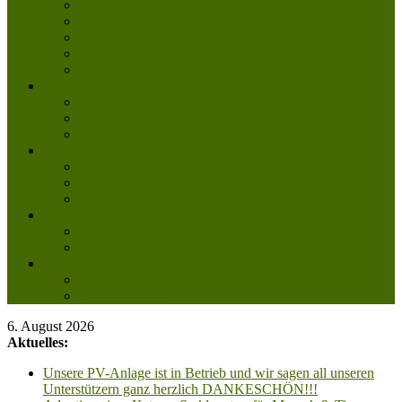
Tierpatenschaft
Pflegestelle werden
Aktiv im Tierheim
Ehrenamtlich engagieren
Mitglied werden
Aktuelles
Aktuelle Infos
Veranstaltungen
Wissenswertes
Freud und Leid
Glückspilze des Jahres
Urlaubsgrüße
Regenbogenbrücke
Lesenswert
Nachdenkliches
Zum Schmunzeln
Kontakt
Kontakt
Anfahrt planen
6. August 2026
Aktuelles:
Unsere PV-Anlage ist in Betrieb und wir sagen all unseren
Unterstützern ganz herzlich DANKESCHÖN!!!