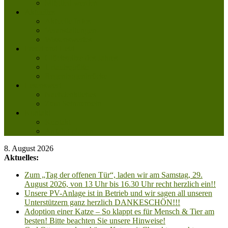
Mitglied werden
Aktuelles
Aktuelle Infos
Veranstaltungen
Wissenswertes
Freud und Leid
Glückspilze des Jahres
Urlaubsgrüße
Regenbogenbrücke
Lesenswert
Nachdenkliches
Zum Schmunzeln
Kontakt
Kontakt
Anfahrt planen
8. August 2026
Aktuelles:
Zum „Tag der offenen Tür“, laden wir am Samstag, 29.
August 2026, von 13 Uhr bis 16.30 Uhr recht herzlich ein!!
Unsere PV-Anlage ist in Betrieb und wir sagen all unseren
Unterstützern ganz herzlich DANKESCHÖN!!!
Adoption einer Katze – So klappt es für Mensch & Tier am
besten! Bitte beachten Sie unsere Hinweise!