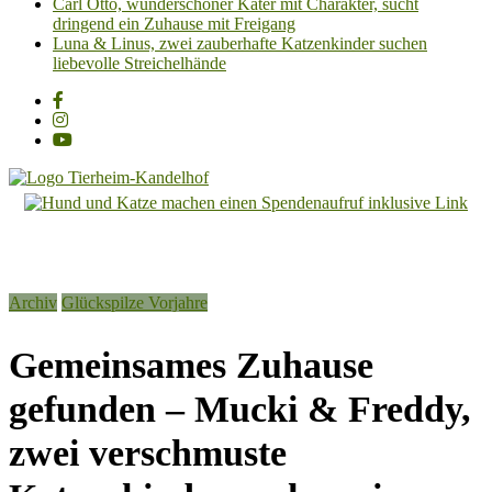
Carl Otto, wunderschöner Kater mit Charakter, sucht
dringend ein Zuhause mit Freigang
Luna & Linus, zwei zauberhafte Katzenkinder suchen
liebevolle Streichelhände
Tierheim
Kandelhof
Hoffnung
Archiv
Glückspilze Vorjahre
für
Tiere
Gemeinsames Zuhause
gefunden – Mucki & Freddy,
zwei verschmuste