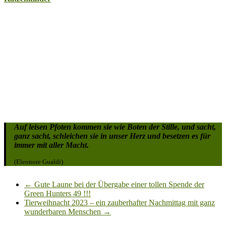
Auf leisen Pfoten kommen sie wie Boten der Stille, und sacht,
ganz sacht, schleichen sie in unser Herz und besetzen es für
immer mit aller Macht.
(Eleonore Gualdi)
←
Gute Laune bei der Übergabe einer tollen Spende der
Green Hunters 49 !!!
Tierweihnacht 2023 – ein zauberhafter Nachmittag mit ganz
wunderbaren Menschen
→