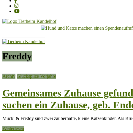
Tierheim
Kandelhof
Hoffnung
Freddy
für
Tiere
Archiv
Glückspilze Vorjahre
Gemeinsames Zuhause gefunde
suchen ein Zuhause, geb. End
Mucki & Freddy sind zwei zauberhafte, kleine Katzenkinder. Als Brüd
Weiterlesen