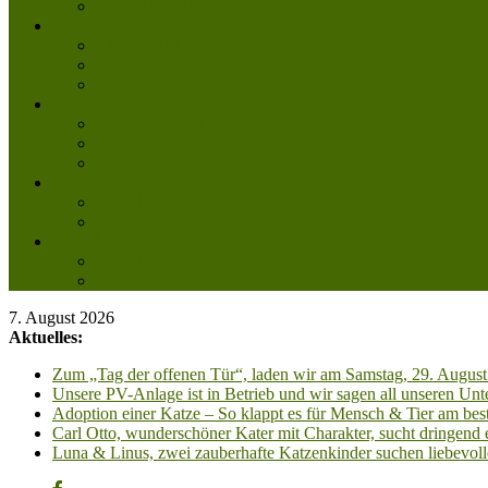
Mitglied werden
Aktuelles
Aktuelle Infos
Veranstaltungen
Wissenswertes
Freud und Leid
Glückspilze des Jahres
Urlaubsgrüße
Regenbogenbrücke
Lesenswert
Nachdenkliches
Zum Schmunzeln
Kontakt
Kontakt
Anfahrt planen
7. August 2026
Aktuelles:
Zum „Tag der offenen Tür“, laden wir am Samstag, 29. August 
Unsere PV-Anlage ist in Betrieb und wir sagen all unseren 
Adoption einer Katze – So klappt es für Mensch & Tier am best
Carl Otto, wunderschöner Kater mit Charakter, sucht dringend
Luna & Linus, zwei zauberhafte Katzenkinder suchen liebevoll