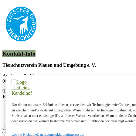
Kontakt-Info
Tierschutzverein Plauen und Umgebung e. V.
Am Kandelhof 1a
08538 Weischlitz OT Krebes
Telefon:
037433/5442
E-Mail:
info@tierheim-kandelhof.de
Um dir ein optimales Erlebnis zu bieten, verwenden wir Technologien wie Cookies, u
zu speichern und/oder darauf zuzugreifen. Wenn du diesen Technologien zustimmst, k
Surfverhalten oder eindeutige IDs auf dieser Website verarbeiten. Wenn du deine Zusti
oder zurückziehst, können bestimmte Merkmale und Funktionen beeinträchtigt werden
Copyright © 2026
Tierheim Kandelhof
. Alle Rechte vorbehalten.
Theme:
ColorMag
von ThemeGrill. Bereitgestellt von
WordPress
.
Cookie-Richtlinie
Datenschutzerklärung
Impressum