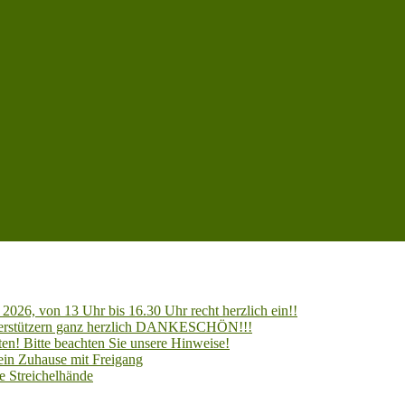
2026, von 13 Uhr bis 16.30 Uhr recht herzlich ein!!
Unterstützern ganz herzlich DANKESCHÖN!!!
en! Bitte beachten Sie unsere Hinweise!
 ein Zuhause mit Freigang
e Streichelhände