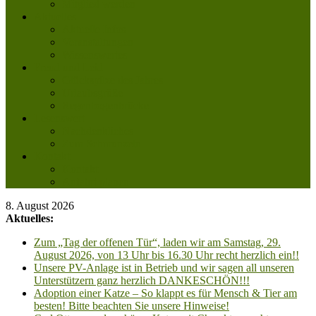
Mitglied werden
Aktuelles
Aktuelle Infos
Veranstaltungen
Wissenswertes
Freud und Leid
Glückspilze des Jahres
Urlaubsgrüße
Regenbogenbrücke
Lesenswert
Nachdenkliches
Zum Schmunzeln
Kontakt
Kontakt
Anfahrt planen
8. August 2026
Aktuelles:
Zum „Tag der offenen Tür“, laden wir am Samstag, 29.
August 2026, von 13 Uhr bis 16.30 Uhr recht herzlich ein!!
Unsere PV-Anlage ist in Betrieb und wir sagen all unseren
Unterstützern ganz herzlich DANKESCHÖN!!!
Adoption einer Katze – So klappt es für Mensch & Tier am
besten! Bitte beachten Sie unsere Hinweise!