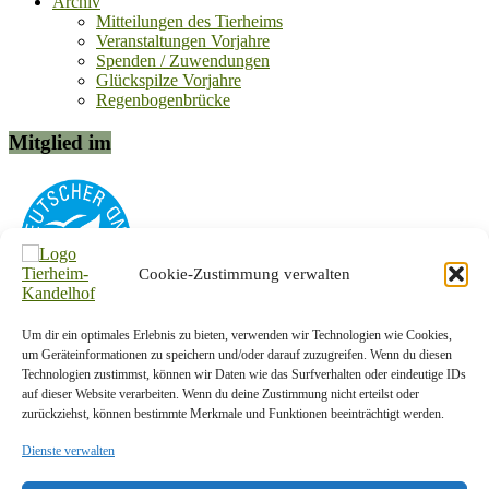
Archiv
Mitteilungen des Tierheims
Veranstaltungen Vorjahre
Spenden / Zuwendungen
Glückspilze Vorjahre
Regenbogenbrücke
Mitglied im
Cookie-Zustimmung verwalten
Um dir ein optimales Erlebnis zu bieten, verwenden wir Technologien wie Cookies,
Kontakt-Info
um Geräteinformationen zu speichern und/oder darauf zuzugreifen. Wenn du diesen
Technologien zustimmst, können wir Daten wie das Surfverhalten oder eindeutige IDs
Tierschutzverein Plauen und Umgebung e. V.
auf dieser Website verarbeiten. Wenn du deine Zustimmung nicht erteilst oder
zurückziehst, können bestimmte Merkmale und Funktionen beeinträchtigt werden.
Am Kandelhof 1a
08538 Weischlitz OT Krebes
Dienste verwalten
Telefon:
037433/5442