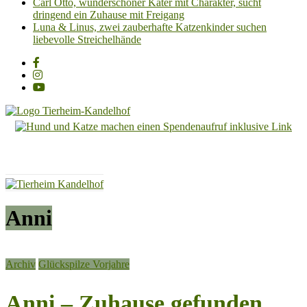
Carl Otto, wunderschöner Kater mit Charakter, sucht
dringend ein Zuhause mit Freigang
Luna & Linus, zwei zauberhafte Katzenkinder suchen
liebevolle Streichelhände
Tierheim
Kandelhof
Hoffnung
für
Tiere
Anni
Archiv
Glückspilze Vorjahre
Anni – Zuhause gefunden