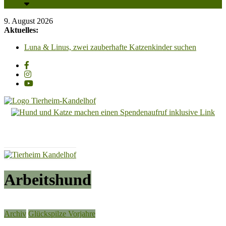
9. August 2026
Aktuelles:
Luna & Linus, zwei zauberhafte Katzenkinder suchen
liebevolle Streichelhände
Zum „Tag der offenen Tür“, laden wir am Samstag, 29.
August 2026, von 13 Uhr bis 16.30 Uhr recht herzlich ein!!
Unsere PV-Anlage ist in Betrieb und wir sagen all unseren
Unterstützern ganz herzlich DANKESCHÖN!!!
Adoption einer Katze – So klappt es für Mensch & Tier am
besten! Bitte beachten Sie unsere Hinweise!
Tierheim
Carl Otto, wunderschöner Kater mit Charakter, sucht
dringend ein Zuhause mit Freigang
Kandelhof
Hoffnung
für
Tiere
Arbeitshund
Archiv
Glückspilze Vorjahre