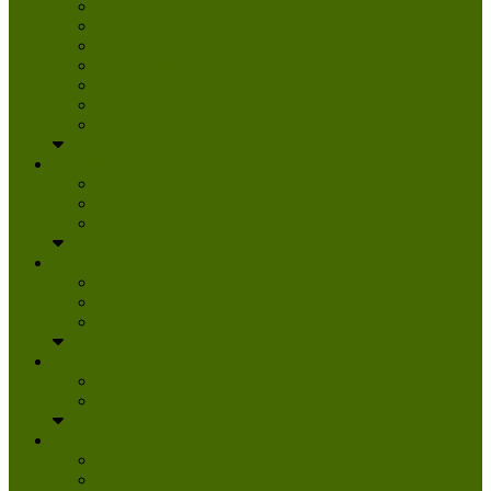
Danke
Spenden
Tierpatenschaft
Pflegestelle werden
Aktiv im Tierheim
Ehrenamtlich engagieren
Mitglied werden
Aktuelles
Aktuelle Infos
Veranstaltungen
Wissenswertes
Freud und Leid
Glückspilze des Jahres
Urlaubsgrüße
Regenbogenbrücke
Lesenswert
Nachdenkliches
Zum Schmunzeln
Kontakt
Kontakt
Anfahrt planen