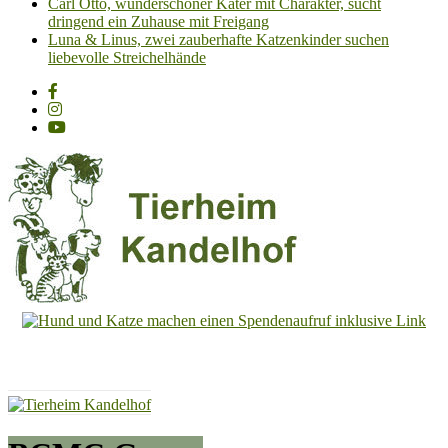
Carl Otto, wunderschöner Kater mit Charakter, sucht
dringend ein Zuhause mit Freigang
Luna & Linus, zwei zauberhafte Katzenkinder suchen
liebevolle Streichelhände
Tierheim
Kandelhof
Hoffnung
für
Tiere