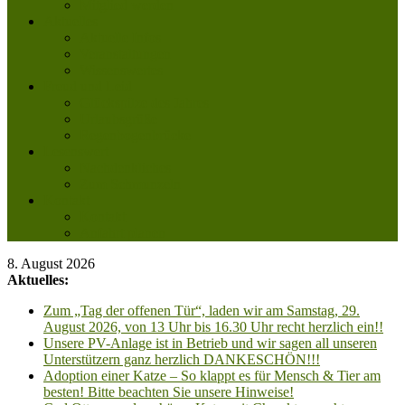
Mitglied werden
Aktuelles
Aktuelle Infos
Veranstaltungen
Wissenswertes
Freud und Leid
Glückspilze des Jahres
Urlaubsgrüße
Regenbogenbrücke
Lesenswert
Nachdenkliches
Zum Schmunzeln
Kontakt
Kontakt
Anfahrt planen
8. August 2026
Aktuelles:
Zum „Tag der offenen Tür“, laden wir am Samstag, 29.
August 2026, von 13 Uhr bis 16.30 Uhr recht herzlich ein!!
Unsere PV-Anlage ist in Betrieb und wir sagen all unseren
Unterstützern ganz herzlich DANKESCHÖN!!!
Adoption einer Katze – So klappt es für Mensch & Tier am
besten! Bitte beachten Sie unsere Hinweise!