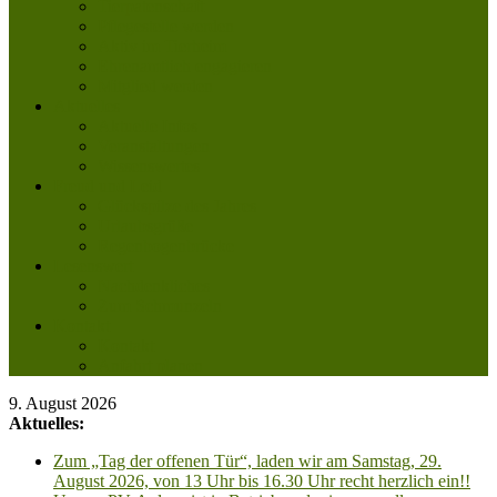
Tierpatenschaft
Pflegestelle werden
Aktiv im Tierheim
Ehrenamtlich engagieren
Mitglied werden
Aktuelles
Aktuelle Infos
Veranstaltungen
Wissenswertes
Freud und Leid
Glückspilze des Jahres
Urlaubsgrüße
Regenbogenbrücke
Lesenswert
Nachdenkliches
Zum Schmunzeln
Kontakt
Kontakt
Anfahrt planen
9. August 2026
Aktuelles:
Zum „Tag der offenen Tür“, laden wir am Samstag, 29.
August 2026, von 13 Uhr bis 16.30 Uhr recht herzlich ein!!