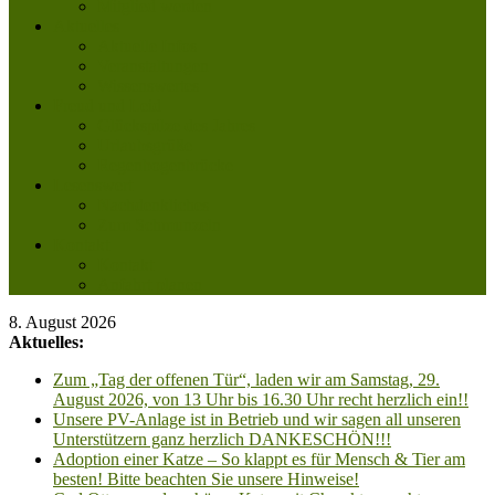
Mitglied werden
Aktuelles
Aktuelle Infos
Veranstaltungen
Wissenswertes
Freud und Leid
Glückspilze des Jahres
Urlaubsgrüße
Regenbogenbrücke
Lesenswert
Nachdenkliches
Zum Schmunzeln
Kontakt
Kontakt
Anfahrt planen
8. August 2026
Aktuelles:
Zum „Tag der offenen Tür“, laden wir am Samstag, 29.
August 2026, von 13 Uhr bis 16.30 Uhr recht herzlich ein!!
Unsere PV-Anlage ist in Betrieb und wir sagen all unseren
Unterstützern ganz herzlich DANKESCHÖN!!!
Adoption einer Katze – So klappt es für Mensch & Tier am
besten! Bitte beachten Sie unsere Hinweise!