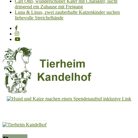
Carl Otto, wunderschöner Kater mit Charakter, sucht
dringend ein Zuhause mit Freigang
Luna & Linus, zwei zauberhafte Katzenkinder suchen
liebevolle Streichelhände
Tierheim
Kandelhof
Hoffnung
für
Tiere