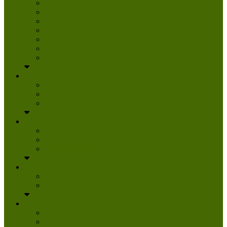
Danke
Spenden
Tierpatenschaft
Pflegestelle werden
Aktiv im Tierheim
Ehrenamtlich engagieren
Mitglied werden
Aktuelles
Aktuelle Infos
Veranstaltungen
Wissenswertes
Freud und Leid
Glückspilze des Jahres
Urlaubsgrüße
Regenbogenbrücke
Lesenswert
Nachdenkliches
Zum Schmunzeln
Kontakt
Kontakt
Anfahrt planen