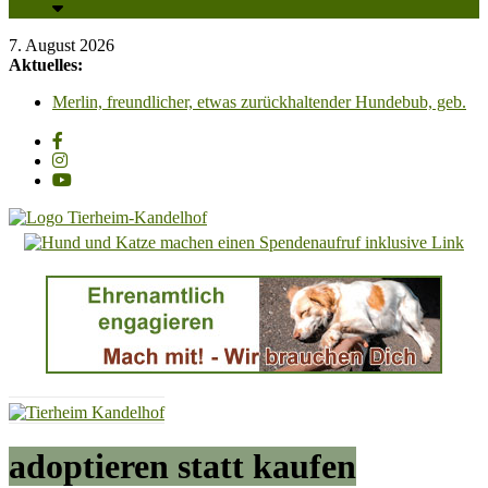
7. August 2026
Aktuelles:
Merlin, freundlicher, etwas zurückhaltender Hundebub, geb.
2025, Schulterhöhe ca. 45cm
Unsere PV-Anlage ist in Betrieb und wir sagen all unseren
Unterstützern ganz herzlich DANKESCHÖN!!!
Adoption einer Katze – So klappt es für Mensch & Tier am
besten! Bitte beachten Sie unsere Hinweise!
Carl Otto, wunderschöner Kater mit Charakter, sucht
dringend ein Zuhause mit Freigang
Tierheim
Luna & Linus, zwei zauberhafte Katzenkinder suchen
liebevolle Streichelhände
Kandelhof
Hoffnung
für
Tiere
adoptieren statt kaufen