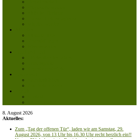
Tierpatenschaft
Pflegestelle werden
Aktiv im Tierheim
Ehrenamtlich engagieren
Mitglied werden
Aktuelles
Aktuelle Infos
Veranstaltungen
Wissenswertes
Freud und Leid
Glückspilze des Jahres
Urlaubsgrüße
Regenbogenbrücke
Lesenswert
Nachdenkliches
Zum Schmunzeln
Kontakt
Kontakt
Anfahrt planen
8. August 2026
Aktuelles:
Zum „Tag der offenen Tür“, laden wir am Samstag, 29.
August 2026, von 13 Uhr bis 16.30 Uhr recht herzlich ein!!