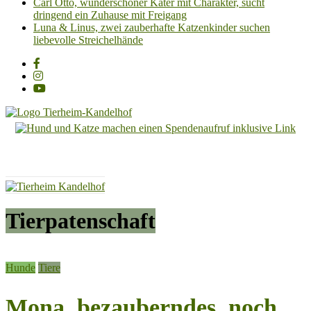
Carl Otto, wunderschöner Kater mit Charakter, sucht
dringend ein Zuhause mit Freigang
Luna & Linus, zwei zauberhafte Katzenkinder suchen
liebevolle Streichelhände
Tierheim
Kandelhof
Hoffnung
für
Tiere
Tierpatenschaft
Hunde
Tiere
Mona, bezauberndes, noch