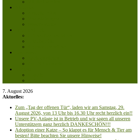
Mitglied werden
Aktuelles
Aktuelle Infos
Veranstaltungen
Wissenswertes
Freud und Leid
Glückspilze des Jahres
Urlaubsgrüße
Regenbogenbrücke
Lesenswert
Nachdenkliches
Zum Schmunzeln
Kontakt
Kontakt
Anfahrt planen
7. August 2026
Aktuelles:
Zum „Tag der offenen Tür“, laden wir am Samstag, 29.
August 2026, von 13 Uhr bis 16.30 Uhr recht herzlich ein!!
Unsere PV-Anlage ist in Betrieb und wir sagen all unseren
Unterstützern ganz herzlich DANKESCHÖN!!!
Adoption einer Katze – So klappt es für Mensch & Tier am
besten! Bitte beachten Sie unsere Hinweise!