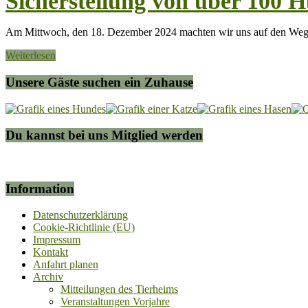
Sicherstellung von über 100 H
Am Mittwoch, den 18. Dezember 2024 machten wir uns auf den Weg z
Weiterlesen
Unsere Gäste suchen ein Zuhause
Du kannst bei uns Mitglied werden
Information
Datenschutzerklärung
Cookie-Richtlinie (EU)
Impressum
Kontakt
Anfahrt planen
Archiv
Mitteilungen des Tierheims
Veranstaltungen Vorjahre