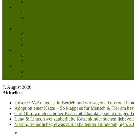
Mitglied werden
Aktuelles
Aktuelle Infos
Veranstaltungen
Wissenswertes
Freud und Leid
Glückspilze des Jahres
Urlaubsgrüße
Regenbogenbrücke
Lesenswert
Nachdenkliches
Zum Schmunzeln
Kontakt
Kontakt
Anfahrt planen
7. August 2026
Aktuelles:
Unsere PV-Anlage ist in Betrieb und wir sagen all unseren 
Adoption einer Katze – So klappt es für Mensch & Tier am best
Carl Otto, wunderschöner Kater mit Charakter, sucht dringend
Luna & Linus, zwei zauberhafte Katzenkinder suchen liebevoll
Merlin, freundlicher, etwas zurückhaltender Hundebub, geb. 2