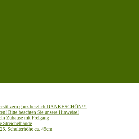
Unterstützern ganz herzlich DANKESCHÖN!!!
en! Bitte beachten Sie unsere Hinweise!
 ein Zuhause mit Freigang
e Streichelhände
025, Schulterhöhe ca. 45cm