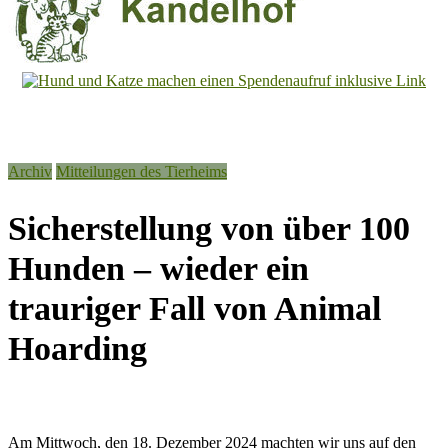
Tierheim
Kandelhof
Hoffnung
Archiv
Mitteilungen des Tierheims
für
Tiere
Sicherstellung von über 100
Hunden – wieder ein
trauriger Fall von Animal
Hoarding
Am Mittwoch, den 18. Dezember 2024 machten wir uns auf den