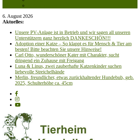
Anfahrt planen
6. August 2026
Aktuelles:
Unsere PV-Anlage ist in Betrieb und wir sagen all unseren
Unterstützern ganz herzlich DANKESCHÖN!!!
Adoption einer Katze – So klappt es für Mensch & Tier am
besten! Bitte beachten Sie unsere Hinweise!
Carl Otto, wunderschöner Kater mit Charakter, sucht
dringend ein Zuhause mit Freigang
Luna & Linus, zwei zauberhafte Katzenkinder suchen
liebevolle Streichelhände
Merlin, freundlicher, etwas zurückhaltender Hundebub, geb.
2025, Schulterhöhe ca. 45cm