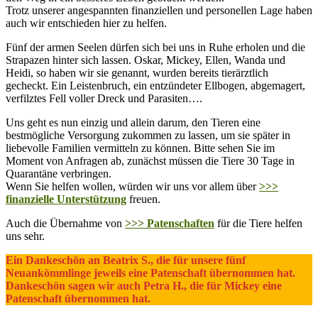
Trotz unserer angespannten finanziellen und personellen Lage haben
auch wir entschieden hier zu helfen.
Fünf der armen Seelen dürfen sich bei uns in Ruhe erholen und die
Strapazen hinter sich lassen. Oskar, Mickey, Ellen, Wanda und
Heidi, so haben wir sie genannt, wurden bereits tierärztlich
gecheckt. Ein Leistenbruch, ein entzündeter Ellbogen, abgemagert,
verfilztes Fell voller Dreck und Parasiten….
Uns geht es nun einzig und allein darum, den Tieren eine
bestmögliche Versorgung zukommen zu lassen, um sie später in
liebevolle Familien vermitteln zu können. Bitte sehen Sie im
Moment von Anfragen ab, zunächst müssen die Tiere 30 Tage in
Quarantäne verbringen.
Wenn Sie helfen wollen, würden wir uns vor allem über
>>>
finanzielle Unterstützung
freuen.
Auch die Übernahme von
>>> Patenschaften
für die Tiere helfen
uns sehr.
Ein Dankeschön an Beatrix S., die für unsere fünf
Neuankömmlinge jeweils eine Patenschaft übernommen hat.
Dankeschön sagen wir auch Petra H., die für Mickey eine
Patenschaft übernommen hat.