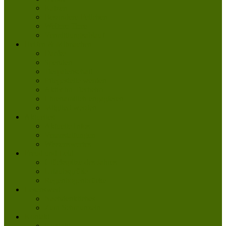
Katzen
Besondere Fellchen
Weitere Tiere
Vermittlungsablauf
Helfen & Mitmachen
Danke
Spenden
Tierpatenschaft
Pflegestelle werden
Aktiv im Tierheim
Ehrenamtlich engagieren
Mitglied werden
Aktuelles
Aktuelle Infos
Veranstaltungen
Wissenswertes
Freud und Leid
Glückspilze des Jahres
Urlaubsgrüße
Regenbogenbrücke
Lesenswert
Nachdenkliches
Zum Schmunzeln
Kontakt
Kontakt