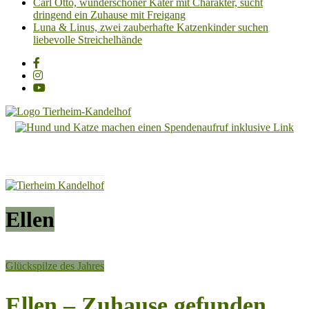
Carl Otto, wunderschöner Kater mit Charakter, sucht
dringend ein Zuhause mit Freigang
Luna & Linus, zwei zauberhafte Katzenkinder suchen
liebevolle Streichelhände
Tierheim
Kandelhof
Hoffnung
für
Tiere
Ellen
Glückspilze des Jahres
Ellen – Zuhause gefunden