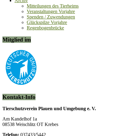
Archiv
Mitteilungen des Tierheims
Veranstaltungen Vorjahre
Spenden / Zuwendungen
Glückspilze Vorjahre
Regenbogenbrücke
Mitglied im
Kontakt-Info
Tierschutzverein Plauen und Umgebung e. V.
Am Kandelhof 1a
08538 Weischlitz OT Krebes
Telefon:
037433/5442