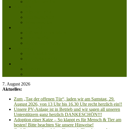
Mitglied werden
Aktuelles
Aktuelle Infos
Veranstaltungen
Wissenswertes
Freud und Leid
Glückspilze des Jahres
Urlaubsgrüße
Regenbogenbrücke
Lesenswert
Nachdenkliches
Zum Schmunzeln
Kontakt
Kontakt
Anfahrt planen
7. August 2026
Aktuelles:
Zum „Tag der offenen Tür“, laden wir am Samstag, 29.
August 2026, von 13 Uhr bis 16.30 Uhr recht herzlich ein!!
Unsere PV-Anlage ist in Betrieb und wir sagen all unseren
Unterstützern ganz herzlich DANKESCHÖN!!!
Adoption einer Katze – So klappt es für Mensch & Tier am
besten! Bitte beachten Sie unsere Hinweise!