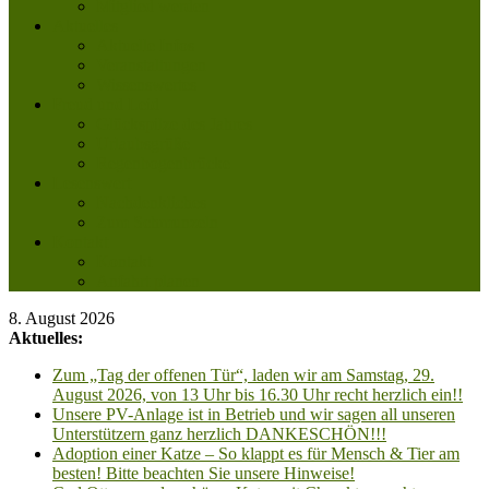
Mitglied werden
Aktuelles
Aktuelle Infos
Veranstaltungen
Wissenswertes
Freud und Leid
Glückspilze des Jahres
Urlaubsgrüße
Regenbogenbrücke
Lesenswert
Nachdenkliches
Zum Schmunzeln
Kontakt
Kontakt
Anfahrt planen
8. August 2026
Aktuelles:
Zum „Tag der offenen Tür“, laden wir am Samstag, 29.
August 2026, von 13 Uhr bis 16.30 Uhr recht herzlich ein!!
Unsere PV-Anlage ist in Betrieb und wir sagen all unseren
Unterstützern ganz herzlich DANKESCHÖN!!!
Adoption einer Katze – So klappt es für Mensch & Tier am
besten! Bitte beachten Sie unsere Hinweise!