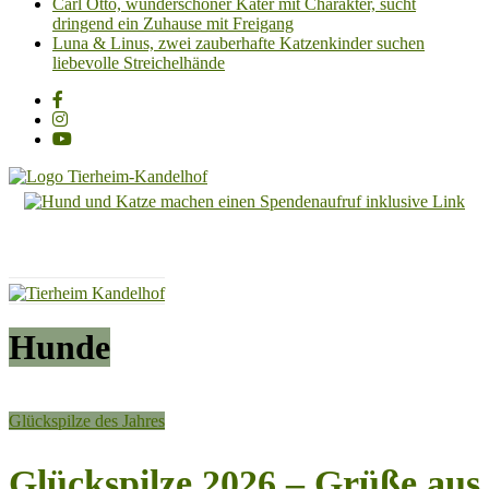
Carl Otto, wunderschöner Kater mit Charakter, sucht
dringend ein Zuhause mit Freigang
Luna & Linus, zwei zauberhafte Katzenkinder suchen
liebevolle Streichelhände
Tierheim
Kandelhof
Hoffnung
für
Tiere
Hunde
Glückspilze des Jahres
Glückspilze 2026 – Grüße aus