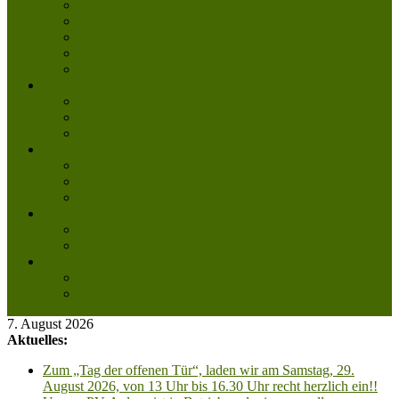
Tierpatenschaft
Pflegestelle werden
Aktiv im Tierheim
Ehrenamtlich engagieren
Mitglied werden
Aktuelles
Aktuelle Infos
Veranstaltungen
Wissenswertes
Freud und Leid
Glückspilze des Jahres
Urlaubsgrüße
Regenbogenbrücke
Lesenswert
Nachdenkliches
Zum Schmunzeln
Kontakt
Kontakt
Anfahrt planen
7. August 2026
Aktuelles:
Zum „Tag der offenen Tür“, laden wir am Samstag, 29.
August 2026, von 13 Uhr bis 16.30 Uhr recht herzlich ein!!