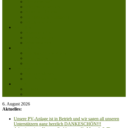
Tierpatenschaft
Pflegestelle werden
Aktiv im Tierheim
Ehrenamtlich engagieren
Mitglied werden
Aktuelles
Aktuelle Infos
Veranstaltungen
Wissenswertes
Freud und Leid
Glückspilze des Jahres
Urlaubsgrüße
Regenbogenbrücke
Lesenswert
Nachdenkliches
Zum Schmunzeln
Kontakt
Kontakt
Anfahrt planen
6. August 2026
Aktuelles:
Unsere PV-Anlage ist in Betrieb und wir sagen all unseren
Unterstützern ganz herzlich DANKESCHÖN!!!