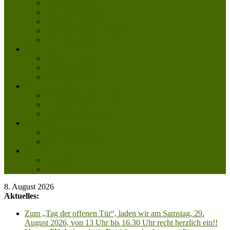
Tierpatenschaft
Pflegestelle werden
Aktiv im Tierheim
Ehrenamtlich engagieren
Mitglied werden
Aktuelles
Aktuelle Infos
Veranstaltungen
Wissenswertes
Freud und Leid
Glückspilze des Jahres
Urlaubsgrüße
Regenbogenbrücke
Lesenswert
Nachdenkliches
Zum Schmunzeln
Kontakt
Kontakt
Anfahrt planen
8. August 2026
Aktuelles:
Zum „Tag der offenen Tür“, laden wir am Samstag, 29.
August 2026, von 13 Uhr bis 16.30 Uhr recht herzlich ein!!