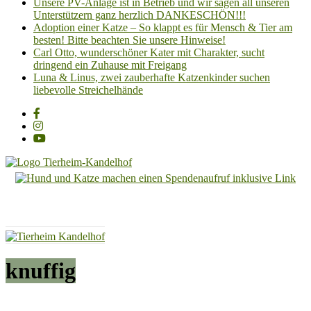
Unsere PV-Anlage ist in Betrieb und wir sagen all unseren
Unterstützern ganz herzlich DANKESCHÖN!!!
Adoption einer Katze – So klappt es für Mensch & Tier am
besten! Bitte beachten Sie unsere Hinweise!
Carl Otto, wunderschöner Kater mit Charakter, sucht
dringend ein Zuhause mit Freigang
Luna & Linus, zwei zauberhafte Katzenkinder suchen
liebevolle Streichelhände
Tierheim
Kandelhof
Hoffnung
für
Tiere
knuffig