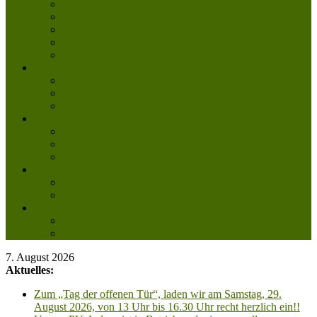
Tierpatenschaft
Pflegestelle werden
Aktiv im Tierheim
Ehrenamtlich engagieren
Mitglied werden
Aktuelles
Aktuelle Infos
Veranstaltungen
Wissenswertes
Freud und Leid
Glückspilze des Jahres
Urlaubsgrüße
Regenbogenbrücke
Lesenswert
Nachdenkliches
Zum Schmunzeln
Kontakt
Kontakt
Anfahrt planen
7. August 2026
Aktuelles:
Zum „Tag der offenen Tür“, laden wir am Samstag, 29.
August 2026, von 13 Uhr bis 16.30 Uhr recht herzlich ein!!