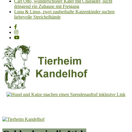
Carl Otto, wunderschöner Kater mit Charakter, sucht
dringend ein Zuhause mit Freigang
Luna & Linus, zwei zauberhafte Katzenkinder suchen
liebevolle Streichelhände
Tierheim
Kandelhof
Hoffnung
für
Tiere