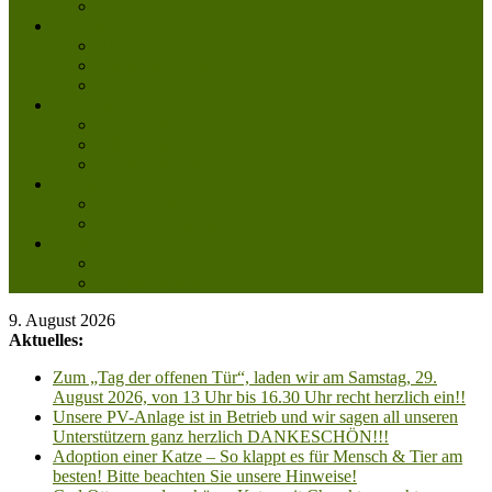
Mitglied werden
Aktuelles
Aktuelle Infos
Veranstaltungen
Wissenswertes
Freud und Leid
Glückspilze des Jahres
Urlaubsgrüße
Regenbogenbrücke
Lesenswert
Nachdenkliches
Zum Schmunzeln
Kontakt
Kontakt
Anfahrt planen
9. August 2026
Aktuelles:
Zum „Tag der offenen Tür“, laden wir am Samstag, 29.
August 2026, von 13 Uhr bis 16.30 Uhr recht herzlich ein!!
Unsere PV-Anlage ist in Betrieb und wir sagen all unseren
Unterstützern ganz herzlich DANKESCHÖN!!!
Adoption einer Katze – So klappt es für Mensch & Tier am
besten! Bitte beachten Sie unsere Hinweise!