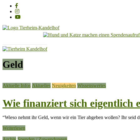
Unsere PV-Anlage ist in Betrieb und wir sagen all unseren 
Adoption einer Katze – So klappt es für Mensch & Tier am best
Carl Otto, wunderschöner Kater mit Charakter, sucht dringend
Luna & Linus, zwei zauberhafte Katzenkinder suchen liebevoll
Tierheim
Kandelhof
Hoffnung
Geld
für
Tiere
Aktuelle Infos
Aktuelles
Neuigkeiten
Wissenswertes
Wie finanziert sich eigentlich
“Wieso nehmt ihr Geld, wenn wir ein Tier abgeben wollen? Ihr seid d
Weiterlesen
Archiv
Spenden / Zuwendungen