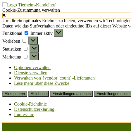
Cookie-Zustimmung verwalten
Um dir ein optimales Erlebnis zu bieten, verwenden wir Technologie
Daten wie das Surfverhalten oder eindeutige IDs auf dieser Website 
Funktional
Funktional
Immer aktiv
Vorlieben
Vorlieben
Statistiken
Statistiken
Marketing
Marketing
Optionen verwalten
Dienste verwalten
Verwalten von {vendor_count}-Lieferanten
Lese mehr über diese Zwecke
Akzeptieren
Ablehnen
Einstellungen ansehen
Einstellungen speic
Cookie-Richtlinie
Datenschutzerklärung
Impressum
Zum
Inhalt