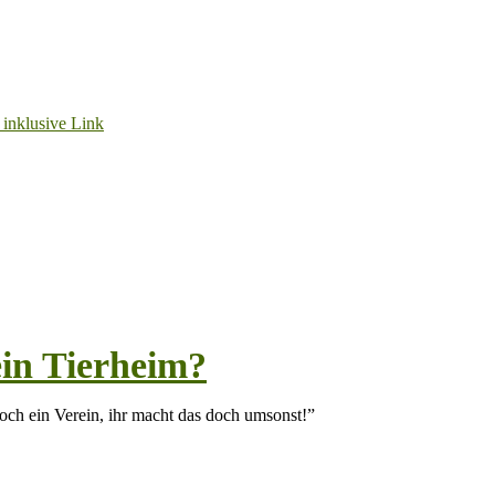
Unterstützern ganz herzlich DANKESCHÖN!!!
en! Bitte beachten Sie unsere Hinweise!
 ein Zuhause mit Freigang
e Streichelhände
 ein Tierheim?
och ein Verein, ihr macht das doch umsonst!”