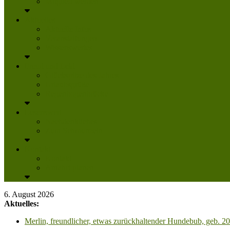
Mitglied werden
Aktuelles
Aktuelle Infos
Veranstaltungen
Wissenswertes
Freud und Leid
Glückspilze des Jahres
Urlaubsgrüße
Regenbogenbrücke
Lesenswert
Nachdenkliches
Zum Schmunzeln
Kontakt
Kontakt
Anfahrt planen
6. August 2026
Aktuelles:
Merlin, freundlicher, etwas zurückhaltender Hundebub, geb. 2