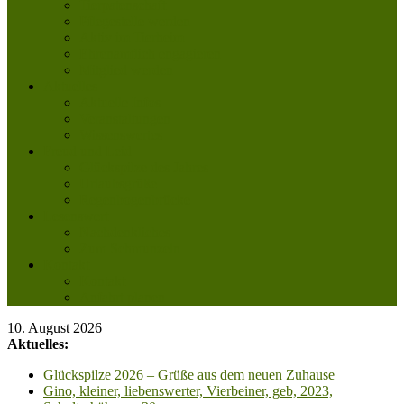
Tierpatenschaft
Pflegestelle werden
Aktiv im Tierheim
Ehrenamtlich engagieren
Mitglied werden
Aktuelles
Aktuelle Infos
Veranstaltungen
Wissenswertes
Freud und Leid
Glückspilze des Jahres
Urlaubsgrüße
Regenbogenbrücke
Lesenswert
Nachdenkliches
Zum Schmunzeln
Kontakt
Kontakt
Anfahrt planen
10. August 2026
Aktuelles:
Glückspilze 2026 – Grüße aus dem neuen Zuhause
Gino, kleiner, liebenswerter, Vierbeiner, geb, 2023,