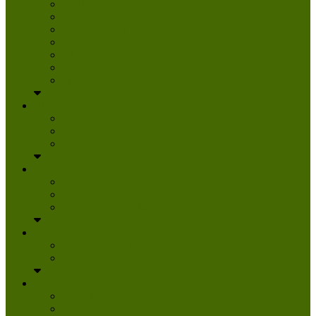
Danke
Spenden
Tierpatenschaft
Pflegestelle werden
Aktiv im Tierheim
Ehrenamtlich engagieren
Mitglied werden
Aktuelles
Aktuelle Infos
Veranstaltungen
Wissenswertes
Freud und Leid
Glückspilze des Jahres
Urlaubsgrüße
Regenbogenbrücke
Lesenswert
Nachdenkliches
Zum Schmunzeln
Kontakt
Kontakt
Anfahrt planen