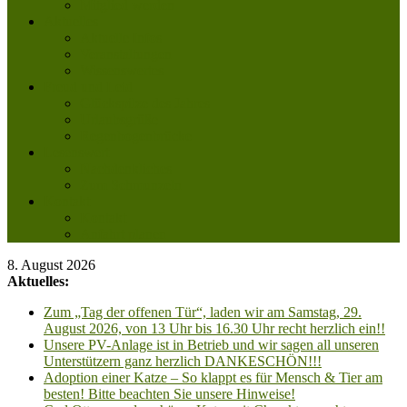
Mitglied werden
Aktuelles
Aktuelle Infos
Veranstaltungen
Wissenswertes
Freud und Leid
Glückspilze des Jahres
Urlaubsgrüße
Regenbogenbrücke
Lesenswert
Nachdenkliches
Zum Schmunzeln
Kontakt
Kontakt
Anfahrt planen
8. August 2026
Aktuelles:
Zum „Tag der offenen Tür“, laden wir am Samstag, 29.
August 2026, von 13 Uhr bis 16.30 Uhr recht herzlich ein!!
Unsere PV-Anlage ist in Betrieb und wir sagen all unseren
Unterstützern ganz herzlich DANKESCHÖN!!!
Adoption einer Katze – So klappt es für Mensch & Tier am
besten! Bitte beachten Sie unsere Hinweise!