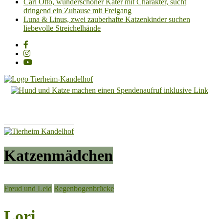
Carl Otto, wunderschöner Kater mit Charakter, sucht
dringend ein Zuhause mit Freigang
Luna & Linus, zwei zauberhafte Katzenkinder suchen
liebevolle Streichelhände
Tierheim
Kandelhof
Hoffnung
für
Tiere
Katzenmädchen
Freud und Leid
Regenbogenbrücke
Lori