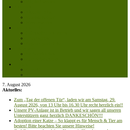
Mitglied werden
Aktuelles
Aktuelle Infos
Veranstaltungen
Wissenswertes
Freud und Leid
Glückspilze des Jahres
Urlaubsgrüße
Regenbogenbrücke
Lesenswert
Nachdenkliches
Zum Schmunzeln
Kontakt
Kontakt
Anfahrt planen
7. August 2026
Aktuelles:
Zum „Tag der offenen Tür“, laden wir am Samstag, 29.
August 2026, von 13 Uhr bis 16.30 Uhr recht herzlich ein!!
Unsere PV-Anlage ist in Betrieb und wir sagen all unseren
Unterstützern ganz herzlich DANKESCHÖN!!!
Adoption einer Katze – So klappt es für Mensch & Tier am
besten! Bitte beachten Sie unsere Hinweise!