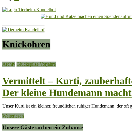
Tierheim
Kandelhof
Hoffnung
Knickohren
für
Tiere
Archiv
Glückspilze Vorjahre
Vermittelt – Kurti, zauberhaf
Der kleine Hundemann macht n
Unser Kurti ist ein kleiner, freundlicher, ruhiger Hundemann, der oft g
Weiterlesen
Unsere Gäste suchen ein Zuhause