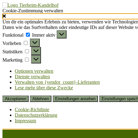
Cookie-Zustimmung verwalten
Um dir ein optimales Erlebnis zu bieten, verwenden wir Technologie
Daten wie das Surfverhalten oder eindeutige IDs auf dieser Website 
Funktional
Funktional
Immer aktiv
Vorlieben
Vorlieben
Statistiken
Statistiken
Marketing
Marketing
Optionen verwalten
Dienste verwalten
Verwalten von {vendor_count}-Lieferanten
Lese mehr über diese Zwecke
Akzeptieren
Ablehnen
Einstellungen ansehen
Einstellungen speic
Cookie-Richtlinie
Datenschutzerklärung
Impressum
Zum
Inhalt