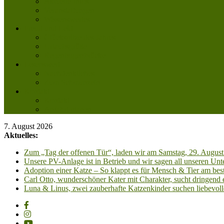
Aktuelle Infos
Veranstaltungen
Wissenswertes
Freud und Leid
Glückspilze des Jahres
Urlaubsgrüße
Regenbogenbrücke
Lesenswert
Nachdenkliches
Zum Schmunzeln
Kontakt
Kontakt
Anfahrt planen
7. August 2026
Aktuelles:
Zum „Tag der offenen Tür“, laden wir am Samstag, 29. August 
Unsere PV-Anlage ist in Betrieb und wir sagen all unseren 
Adoption einer Katze – So klappt es für Mensch & Tier am best
Carl Otto, wunderschöner Kater mit Charakter, sucht dringend
Luna & Linus, zwei zauberhafte Katzenkinder suchen liebevoll