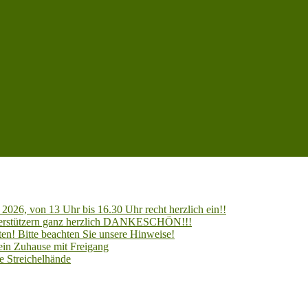
2026, von 13 Uhr bis 16.30 Uhr recht herzlich ein!!
Unterstützern ganz herzlich DANKESCHÖN!!!
en! Bitte beachten Sie unsere Hinweise!
 ein Zuhause mit Freigang
e Streichelhände