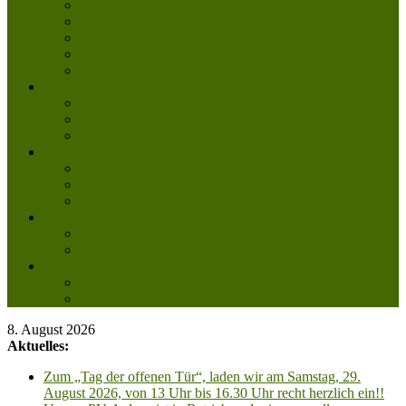
Tierpatenschaft
Pflegestelle werden
Aktiv im Tierheim
Ehrenamtlich engagieren
Mitglied werden
Aktuelles
Aktuelle Infos
Veranstaltungen
Wissenswertes
Freud und Leid
Glückspilze des Jahres
Urlaubsgrüße
Regenbogenbrücke
Lesenswert
Nachdenkliches
Zum Schmunzeln
Kontakt
Kontakt
Anfahrt planen
8. August 2026
Aktuelles:
Zum „Tag der offenen Tür“, laden wir am Samstag, 29.
August 2026, von 13 Uhr bis 16.30 Uhr recht herzlich ein!!