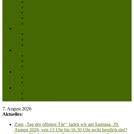
Tierpatenschaft
Pflegestelle werden
Aktiv im Tierheim
Ehrenamtlich engagieren
Mitglied werden
Aktuelles
Aktuelle Infos
Veranstaltungen
Wissenswertes
Freud und Leid
Glückspilze des Jahres
Urlaubsgrüße
Regenbogenbrücke
Lesenswert
Nachdenkliches
Zum Schmunzeln
Kontakt
Kontakt
Anfahrt planen
7. August 2026
Aktuelles:
Zum „Tag der offenen Tür“, laden wir am Samstag, 29.
August 2026, von 13 Uhr bis 16.30 Uhr recht herzlich ein!!