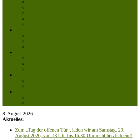
Tierpatenschaft
Pflegestelle werden
Aktiv im Tierheim
Ehrenamtlich engagieren
Mitglied werden
Aktuelles
Aktuelle Infos
Veranstaltungen
Wissenswertes
Freud und Leid
Glückspilze des Jahres
Urlaubsgrüße
Regenbogenbrücke
Lesenswert
Nachdenkliches
Zum Schmunzeln
Kontakt
Kontakt
Anfahrt planen
8. August 2026
Aktuelles:
Zum „Tag der offenen Tür“, laden wir am Samstag, 29.
August 2026, von 13 Uhr bis 16.30 Uhr recht herzlich ein!!