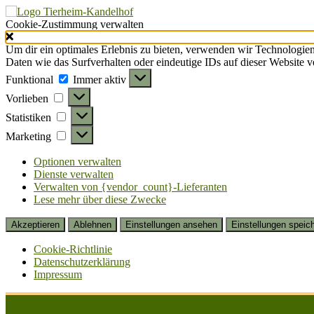
Cookie-Zustimmung verwalten
Um dir ein optimales Erlebnis zu bieten, verwenden wir Technologie
Daten wie das Surfverhalten oder eindeutige IDs auf dieser Website 
Funktional
Funktional
Immer aktiv
Vorlieben
Vorlieben
Statistiken
Statistiken
Marketing
Marketing
Optionen verwalten
Dienste verwalten
Verwalten von {vendor_count}-Lieferanten
Lese mehr über diese Zwecke
Akzeptieren
Ablehnen
Einstellungen ansehen
Einstellungen speic
Cookie-Richtlinie
Datenschutzerklärung
Impressum
Zum
Inhalt