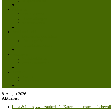
Mitglied werden
Aktuelles
Aktuelle Infos
Veranstaltungen
Wissenswertes
Freud und Leid
Glückspilze des Jahres
Urlaubsgrüße
Regenbogenbrücke
Lesenswert
Nachdenkliches
Zum Schmunzeln
Kontakt
Kontakt
Anfahrt planen
8. August 2026
Aktuelles:
Luna & Linus, zwei zauberhafte Katzenkinder suchen liebevoll