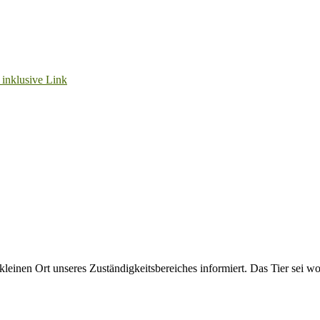
2026, von 13 Uhr bis 16.30 Uhr recht herzlich ein!!
Unterstützern ganz herzlich DANKESCHÖN!!!
en! Bitte beachten Sie unsere Hinweise!
 ein Zuhause mit Freigang
leinen Ort unseres Zuständigkeitsbereiches informiert. Das Tier sei w