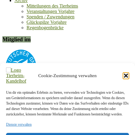
Archiv
Mitteilungen des Tierheims
Veranstaltungen Vorjahre
Spenden / Zuwendungen
Glückspilze Vorjahre
Regenbogenbrücke
Mitglied im
Cookie-Zustimmung verwalten
Um dir ein optimales Erlebnis zu bieten, verwenden wir Technologien wie Cookies,
Kontakt-Info
um Geräteinformationen zu speichern und/oder darauf zuzugreifen. Wenn du diesen
Technologien zustimmst, können wir Daten wie das Surfverhalten oder eindeutige IDs
Tierschutzverein Plauen und Umgebung e. V.
auf dieser Website verarbeiten. Wenn du deine Zustimmung nicht erteilst oder
zurückziehst, können bestimmte Merkmale und Funktionen beeinträchtigt werden.
Am Kandelhof 1a
08538 Weischlitz OT Krebes
Dienste verwalten
Telefon:
037433/5442