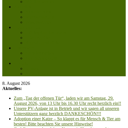
Mitglied werden
Aktuelles
Aktuelle Infos
Veranstaltungen
Wissenswertes
Freud und Leid
Glückspilze des Jahres
Urlaubsgrüße
Regenbogenbrücke
Lesenswert
Nachdenkliches
Zum Schmunzeln
Kontakt
Kontakt
Anfahrt planen
8. August 2026
Aktuelles:
Zum „Tag der offenen Tür“, laden wir am Samstag, 29.
August 2026, von 13 Uhr bis 16.30 Uhr recht herzlich ein!!
Unsere PV-Anlage ist in Betrieb und wir sagen all unseren
Unterstützern ganz herzlich DANKESCHÖN!!!
Adoption einer Katze – So klappt es für Mensch & Tier am
besten! Bitte beachten Sie unsere Hinweise!