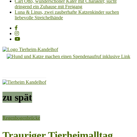
Carl Otto, wunderschöner Kater mit Charakter, sucht
dringend ein Zuhause mit Freigang
Luna & Linus, zwei zauberhafte Katzenkinder suchen
liebevolle Streichelhände
Tierheim
Kandelhof
Hoffnung
für
Tiere
zu spät
Regenbogenbrücke
Trauriger Tierheimalltag