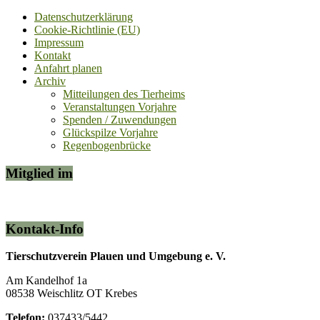
Datenschutzerklärung
Cookie-Richtlinie (EU)
Impressum
Kontakt
Anfahrt planen
Archiv
Mitteilungen des Tierheims
Veranstaltungen Vorjahre
Spenden / Zuwendungen
Glückspilze Vorjahre
Regenbogenbrücke
Mitglied im
Kontakt-Info
Tierschutzverein Plauen und Umgebung e. V.
Am Kandelhof 1a
08538 Weischlitz OT Krebes
Telefon:
037433/5442