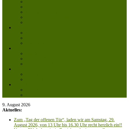
Tierpatenschaft
Pflegestelle werden
Aktiv im Tierheim
Ehrenamtlich engagieren
Mitglied werden
Aktuelles
Aktuelle Infos
Veranstaltungen
Wissenswertes
Freud und Leid
Glückspilze des Jahres
Urlaubsgrüße
Regenbogenbrücke
Lesenswert
Nachdenkliches
Zum Schmunzeln
Kontakt
Kontakt
Anfahrt planen
9. August 2026
Aktuelles:
Zum „Tag der offenen Tür“, laden wir am Samstag, 29.
August 2026, von 13 Uhr bis 16.30 Uhr recht herzlich ein!!