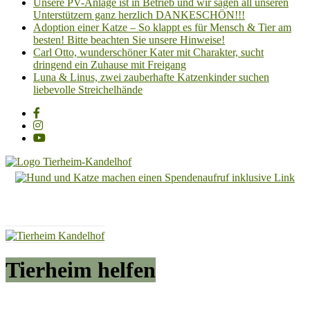
Unsere PV-Anlage ist in Betrieb und wir sagen all unseren
Unterstützern ganz herzlich DANKESCHÖN!!!
Adoption einer Katze – So klappt es für Mensch & Tier am
besten! Bitte beachten Sie unsere Hinweise!
Carl Otto, wunderschöner Kater mit Charakter, sucht
dringend ein Zuhause mit Freigang
Luna & Linus, zwei zauberhafte Katzenkinder suchen
liebevolle Streichelhände
Tierheim
Kandelhof
Hoffnung
für
Tiere
Tierheim helfen